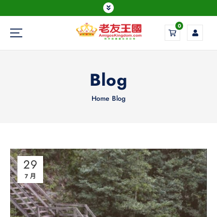
0
Everything is possible
Blog
Home
Blog
29
7 月