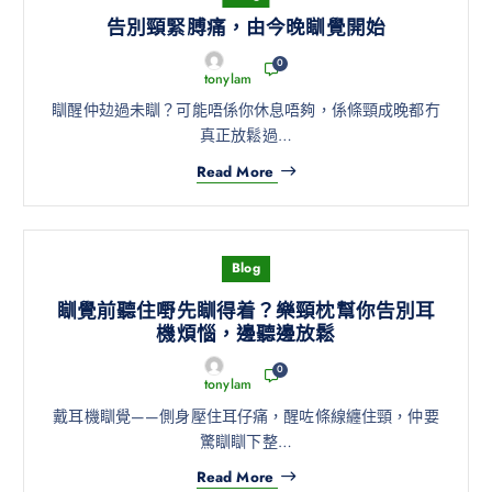
告別頸緊膊痛，由今晚瞓覺開始
0
tonylam
瞓醒仲攰過未瞓？可能唔係你休息唔夠，係條頸成晚都冇
真正放鬆過…
Read More
Blog
瞓覺前聽住嘢先瞓得着？樂頸枕幫你告別耳
機煩惱，邊聽邊放鬆
0
tonylam
戴耳機瞓覺——側身壓住耳仔痛，醒咗條線纏住頸，仲要
驚瞓瞓下整…
Read More