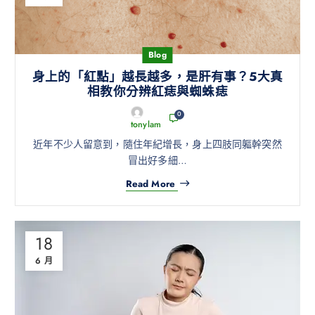
Blog
身上的「紅點」越長越多，是肝有事？5大真
相教你分辨紅痣與蜘蛛痣
0
tonylam
近年不少人留意到，隨住年紀增長，身上四肢同軀幹突然
冒出好多細…
Read More
18
6 月