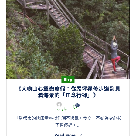
Blog
《大嶼山心靈微度假：從昂坪禪修步道到貝
澳海景的「正念行禪」》
0
tonylam
「當都市的快節奏壓得你喘不過氣，今夏，不妨為身心按
下暫停鍵。…
Read More