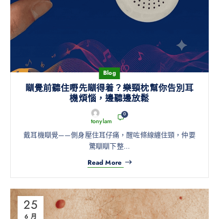
Blog
瞓覺前聽住嘢先瞓得着？樂頸枕幫你告別耳
機煩惱，邊聽邊放鬆
0
tonylam
戴耳機瞓覺——側身壓住耳仔痛，醒咗條線纏住頸，仲要
驚瞓瞓下整…
Read More
25
6 月