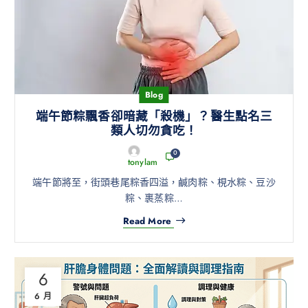
Blog
端午節粽飄香卻暗藏「殺機」？醫生點名三
類人切勿貪吃！
0
tonylam
端午節將至，街頭巷尾粽香四溢，鹹肉粽、梘水粽、豆沙
粽、裹蒸粽…
Read More
6
6 月