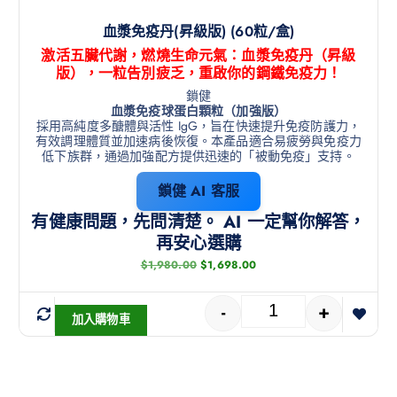
血漿免疫丹(昇級版) (60粒/盒)
激活五臟代謝，燃燒生命元氣：血漿免疫丹（昇級
版），一粒告別疲乏，重啟你的鋼鐵免疫力！
鎖健
血漿免疫球蛋白顆粒（加強版）
採用高純度多醣體與活性 IgG，旨在快速提升免疫防護力，
有效調理體質並加速病後恢復。本產品適合易疲勞與免疫力
低下族群，通過加強配方提供迅速的「被動免疫」支持。
鎖健 AI 客服
有健康問題，先問清楚。 AI 一定幫你解答，
再安心選購
$
1,980.00
$
1,698.00
-
+
加入購物車