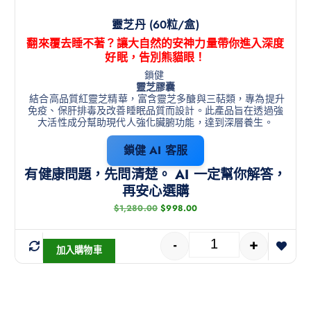
靈芝丹 (60粒/盒)
翻來覆去睡不著？讓大自然的安神力量帶你進入深度
好眠，告別熊貓眼！
鎖健
靈芝膠囊
結合高品質紅靈芝精華，富含靈芝多醣與三萜類，專為提升
免疫、保肝排毒及改善睡眠品質而設計
。此產品旨在透過強
大活性成分幫助現代人強化臟腑功能，達到深層養生。
鎖健 AI 客服
有健康問題，先問清楚。 AI 一定幫你解答，
再安心選購
$
1,280.00
$
998.00
-
+
加入購物車