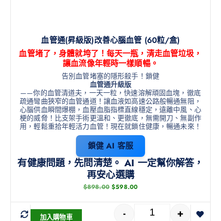
血管通(昇級版)改善心腦血管 (60粒/盒)
血管堵了，身體就垮了！每天一瓶，清走血管垃圾，
讓血流像年輕時一樣順暢。
告別血管堵塞的隱形殺手！鎖健
血管通升級版
——你的血管清道夫，一天一粒，快速溶解頑固血塊，徹底
疏通彎曲狹窄的血管通道！讓血液如高速公路般暢通無阻，
心腦供血瞬間爆棚，血壓血脂指標直線穩定，遠離中風、心
梗的威脅！比支架手術更溫和、更徹底，無需開刀、無副作
用，輕鬆重拾年輕活力血管！現在就鎖住健康，暢通未來！
鎖健 AI 客服
有健康問題，先問清楚。 AI 一定幫你解答，
再安心選購
$
898.00
$
598.00
-
+
加入購物車