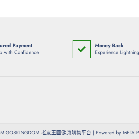
ured Payment
Money Back
p with Confidence
Experience Lightning
6 AMIGOSKINGDOM 老友王國健康購物平台 | Powered by META PO