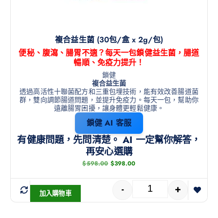
複合益生菌 (30包/盒 x 2g/包)
便秘、腹瀉、腸胃不適？每天一包鎖健益生菌，腸道
暢順、免疫力提升！
鎖健
複合益生菌
透過高活性十聯菌配方和三重包埋技術，能有效改善腸道菌
群，雙向調節腸道問題，並提升免疫力。每天一包，幫助你
遠離腸胃困擾，讓身體更輕鬆健康。
鎖健 AI 客服
有健康問題，先問清楚。 AI 一定幫你解答，
再安心選購
$
598.00
$
398.00
-
+
加入購物車