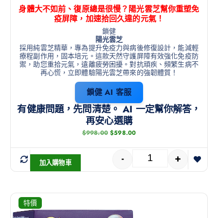
身體大不如前、復原總是很慢？陽光雲芝幫你重塑免
疫屏障，加速拾回久違的元氣！
鎖健
陽光雲芝
採用純雲芝精華，專為提升免疫力與病後修復設計，能減輕
療程副作用，固本培元。這款天然守護屏障有效強化免疫防
禦，助您重拾元氣，遠離疲勞困擾。對抗頑疾、頻繁生病不
再心慌，立即體驗陽光雲芝帶來的強韌體質！
鎖健 AI 客服
有健康問題，先問清楚。 AI 一定幫你解答，
再安心選購
$
998.00
$
598.00
-
+
加入購物車
特價