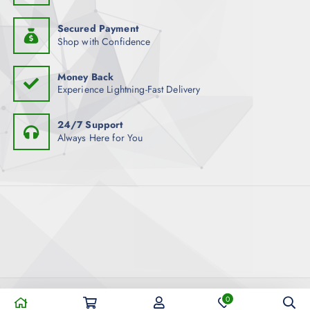
Secured Payment
Shop with Confidence
Money Back
Experience Lightning-Fast Delivery
24/7 Support
Always Here for You
Copyright © 2026 AMIGOSKINGDOM 老友王國健康購物平台 |
0