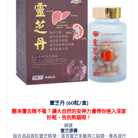
靈芝丹 (60粒/盒)
翻來覆去睡不著？讓大自然的安神力量帶你進入深度
好眠，告別熊貓眼！
鎖健
靈芝膠囊
結合高品質紅靈芝精華，富含靈芝多醣與三萜類，專為提升