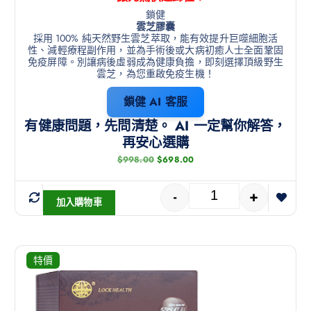
鎖健
雲芝膠囊
採用 100% 純天然野生雲芝萃取，能有效提升巨噬細胞活
性、減輕療程副作用，並為手術後或大病初癒人士全面鞏固
免疫屏障。別讓病後虛弱成為健康負擔，即刻選擇頂級野生
雲芝，為您重啟免疫生機！
鎖健 AI 客服
有健康問題，先問清楚。 AI 一定幫你解答，
再安心選購
$
998.00
$
698.00
-
+
加入購物車
特價