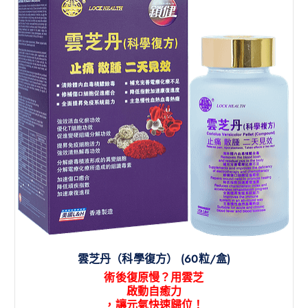
雲芝丹（科學復方） (60粒/盒)
術後復原慢？用雲芝
啟動自癒力
，讓元氣快速歸位！