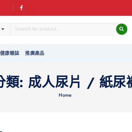
友健康雜誌
推廣產品
分類:
成人尿片 / 紙尿
Home