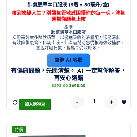
肺氣通草本口服液 (8瓶 x 50毫升/盒)
咳到懷疑人生？別讓氣管敏感困擾你的每一晚，肺氣
通幫你順氣止咳
鎖健
肺氣通草本口服液
採用高純度多醣肽精華，以極速吸收的液體配方深層清肺，
有效修復氣管、化痰止咳。此產品幫助您從根源強效補肺，
擺脫呼吸負擔，輕鬆享受深呼吸。
鎖健 AI 客服
有健康問題，先問清楚。 AI 一定幫你解答，
再安心選購
$
898.00
$
698.00
-
+
加入購物車
特價