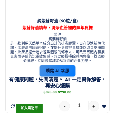
純紫蘇籽油 (60粒/盒)
紫蘇籽油精華，洗淨血管裡的陳年負擔
鎖健
純紫蘇籽油
是一款利用天然草本成分設計的排毒膠囊，旨在促進新陳代
謝、深層清除腸道宿便，並提升身體排毒機能以改善皮膚問
題。此產品適合追求輕盈體態的都市人，可改善因體內積累
毒素而導致的沉重疲累感。想要輕鬆掃除體內負擔、找回輕
盈腰線，立即體驗純紫蘇籽油的淨化力量。
鎖健 AI 客服
有健康問題，先問清楚。 AI 一定幫你解答，
再安心選購
$
398.00
$
298.00
-
+
加入購物車