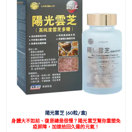
陽光雲芝 (60粒/盒)
身體大不如前、復原總是很慢？陽光雲芝幫你重塑免
疫屏障，加速拾回久違的元氣！