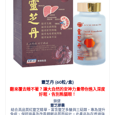
靈芝丹 (60粒/盒)
翻來覆去睡不著？讓大自然的安神力量帶你進入深度
好眠，告別熊貓眼！
鎖健
靈芝膠囊
結合高品質紅靈芝精華，富含靈芝多醣與三萜類，專為提升
免疫、保肝排毒及改善睡眠品質而設計
。此產品旨在透過強