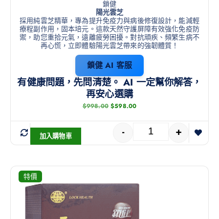
鎖健
陽光雲芝
採用純雲芝精華，專為提升免疫力與病後修復設計，能減輕
療程副作用，固本培元。這款天然守護屏障有效強化免疫防
禦，助您重拾元氣，遠離疲勞困擾。對抗頑疾、頻繁生病不
再心慌，立即體驗陽光雲芝帶來的強韌體質！
鎖健 AI 客服
有健康問題，先問清楚。 AI 一定幫你解答，
再安心選購
$
998.00
$
598.00
-
+
加入購物車
特價