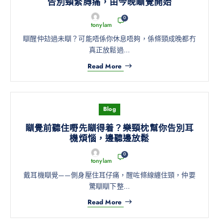
告別頸緊膊痛，由今晚瞓覺開始
0
tonylam
瞓醒仲攰過未瞓？可能唔係你休息唔夠，係條頸成晚都冇
真正放鬆過…
Read More
Blog
瞓覺前聽住嘢先瞓得着？樂頸枕幫你告別耳
機煩惱，邊聽邊放鬆
0
tonylam
戴耳機瞓覺——側身壓住耳仔痛，醒咗條線纏住頸，仲要
驚瞓瞓下整…
Read More