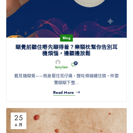
Blog
瞓覺前聽住嘢先瞓得着？樂頸枕幫你告別耳
機煩惱，邊聽邊放鬆
0
tonylam
戴耳機瞓覺——側身壓住耳仔痛，醒咗條線纏住頸，仲要
驚瞓瞓下整…
Read More
25
6 月