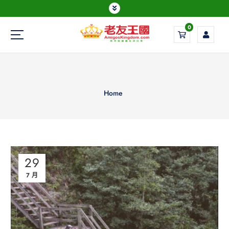
0
Everything is possible
Home
29
7 月