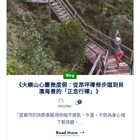
Blog
《大嶼山心靈微度假：從昂坪禪修步道到貝
澳海景的「正念行禪」》
0
tonylam
「當都市的快節奏壓得你喘不過氣，今夏，不妨為身心按
下暫停鍵。…
Read More