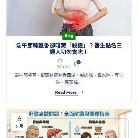
Blog
端午節粽飄香卻暗藏「殺機」？醫生點名三
類人切勿貪吃！
0
tonylam
端午節將至，街頭巷尾粽香四溢，鹹肉粽、梘水粽、豆沙
粽、裹蒸粽…
Read More
6
6 月