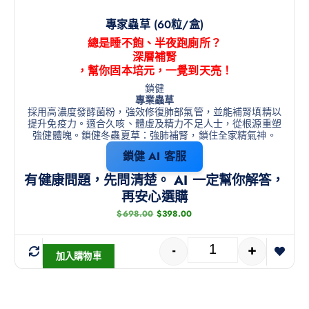
專家蟲草 (60粒/盒)
總是睡不飽、半夜跑廁所？
深層補腎
，幫你固本培元，一覺到天亮！
鎖健
專業蟲草
採用高濃度發酵菌粉，強效修復肺部氣管，並能補腎填精以
提升免疫力。適合久咳、體虛及精力不足人士，從根源重塑
強健體魄。鎖健冬蟲夏草：強肺補腎，鎖住全家精氣神。
鎖健 AI 客服
有健康問題，先問清楚。 AI 一定幫你解答，
再安心選購
$
698.00
$
398.00
-
+
加入購物車