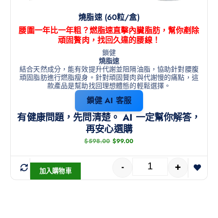
燒脂速 (60粒/盒)
腰圍一年比一年粗？燃脂速直擊內臟脂肪，幫你剷除
頑固贅肉，找回久違的腰線！
鎖健
燒脂速
結合天然成分，能有效提升代謝並阻隔油脂，協助針對腰腹
頑固脂肪進行燃脂瘦身。針對頑固贅肉與代謝慢的痛點，這
款產品是幫助找回理想體態的輕鬆選擇。
鎖健 AI 客服
有健康問題，先問清楚。 AI 一定幫你解答，
再安心選購
$
598.00
$
99.00
-
+
加入購物車