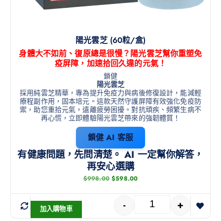
陽光雲芝 (60粒/盒)
身體大不如前、復原總是很慢？陽光雲芝幫你重塑免
疫屏障，加速拾回久違的元氣！
鎖健
陽光雲芝
採用純雲芝精華，專為提升免疫力與病後修復設計，能減輕
療程副作用，固本培元。這款天然守護屏障有效強化免疫防
禦，助您重拾元氣，遠離疲勞困擾。對抗頑疾、頻繁生病不
再心慌，立即體驗陽光雲芝帶來的強韌體質！
鎖健 AI 客服
有健康問題，先問清楚。 AI 一定幫你解答，
再安心選購
$
998.00
$
598.00
-
+
加入購物車