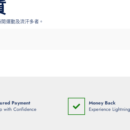
質
時間運動及流汗多者。
ured Payment
Money Back
p with Confidence
Experience Lightning