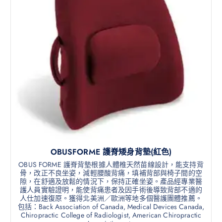
OBUSFORME 護脊矮身背墊(紅色)
OBUS FORME 護脊背墊根據人體椎天然苗線設計，能支持背
骨，改正不良坐姿，減輕腰酸背痛，填補背部與椅子間的空
隙，在舒適及放鬆的情況下，保持正確坐姿。產品經專業醫
護人員實驗證明，能使背痛患者及因手術後導致背部不適的
人仕加速復原。獲得北美洲／歐洲等地多個醫護團體推薦。
包括：Back Association of Canada, Medical Devices Canada,
Chiropractic College of Radiologist, American Chiropractic