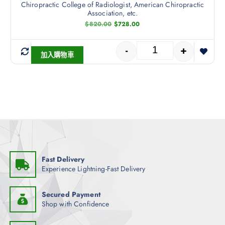
Chiropractic College of Radiologist, American Chiropractic
Association, etc.
$
820.00
$
728.00
-
+
加入購物車
Fast Delivery
Experience Lightning-Fast Delivery
Secured Payment
Shop with Confidence