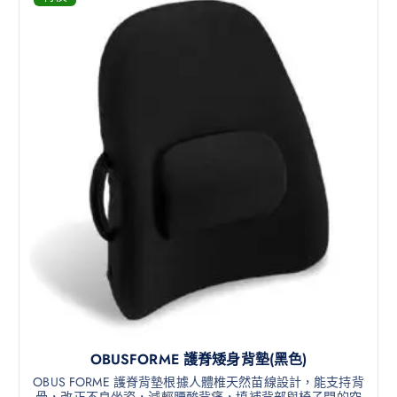
OBUSFORME 護脊矮身背墊(黑色)
OBUS FORME 護脊背墊根據人體椎天然苗線設計，能支持背
骨，改正不良坐姿，減輕腰酸背痛，填補背部與椅子間的空