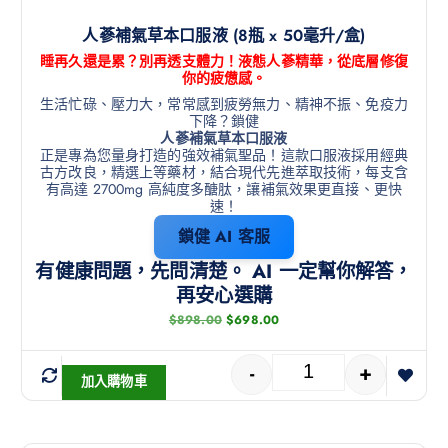
人蔘補氣草本口服液 (8瓶 x 50毫升/盒)
睡再久還是累？別再透支體力！液態人蔘精華，從底層修復
你的疲憊感。
生活忙碌、壓力大，常常感到疲勞無力、精神不振、免疫力
下降？鎖健
人蔘補氣草本口服液
正是專為您量身打造的強效補氣聖品！這款口服液採用經典
古方改良，精選上等藥材，結合現代先進萃取技術，每支含
有高達 2700mg 高純度多醣肽，讓補氣效果更直接、更快
速！
鎖健 AI 客服
有健康問題，先問清楚。 AI 一定幫你解答，
再安心選購
$
898.00
$
698.00
-
+
加入購物車