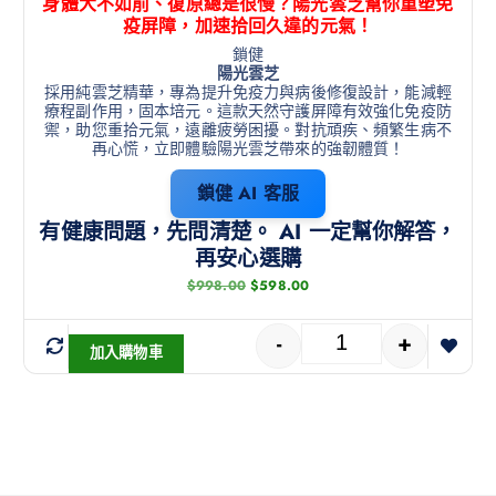
身體大不如前、復原總是很慢？陽光雲芝幫你重塑免
疫屏障，加速拾回久違的元氣！
鎖健
陽光雲芝
採用純雲芝精華，專為提升免疫力與病後修復設計，能減輕
療程副作用，固本培元。這款天然守護屏障有效強化免疫防
禦，助您重拾元氣，遠離疲勞困擾。對抗頑疾、頻繁生病不
再心慌，立即體驗陽光雲芝帶來的強韌體質！
鎖健 AI 客服
有健康問題，先問清楚。 AI 一定幫你解答，
再安心選購
$
998.00
$
598.00
-
+
加入購物車