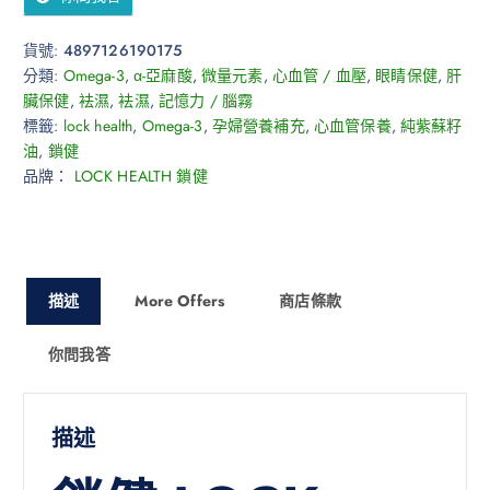
貨號:
4897126190175
分類:
Omega-3
,
α-亞麻酸
,
微量元素
,
心血管 / 血壓
,
眼睛保健
,
肝
臟保健
,
袪濕
,
袪濕
,
記憶力 / 腦霧
標籤:
lock health
,
Omega-3
,
孕婦營養補充
,
心血管保養
,
純紫蘇籽
油
,
鎖健
品牌：
LOCK HEALTH 鎖健
描述
More Offers
商店條款
你問我答
描述