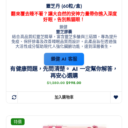
靈芝丹 (60粒/盒)
翻來覆去睡不著？讓大自然的安神力量帶你進入深度
好眠，告別熊貓眼！
鎖健
靈芝膠囊
結合高品質紅靈芝精華，富含靈芝多醣與三萜類，專為提升
免疫、保肝排毒及改善睡眠品質而設計
。此產品旨在透過強
大活性成分幫助現代人強化臟腑功能，達到深層養生。
鎖健 AI 客服
有健康問題，先問清楚。 AI 一定幫你解答，
再安心選購
$
1,280.00
$
998.00
加入購物車
特價