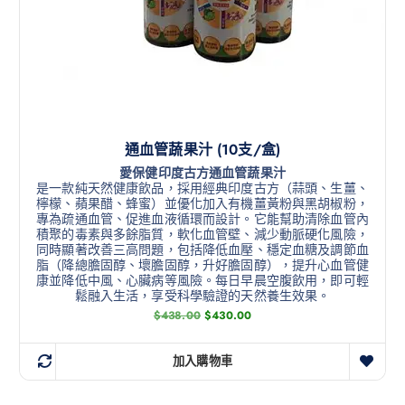
通血管蔬果汁 (10支/盒)
愛保健印度古方通血管蔬果汁
是一款純天然健康飲品，採用經典印度古方（蒜頭、生薑、
檸檬、蘋果醋、蜂蜜）並優化加入有機薑黃粉與黑胡椒粉，
專為疏通血管、促進血液循環而設計。它能幫助清除血管內
積聚的毒素與多餘脂質，軟化血管壁、減少動脈硬化風險，
同時顯著改善三高問題，包括降低血壓、穩定血糖及調節血
脂（降總膽固醇、壞膽固醇，升好膽固醇），提升心血管健
康並降低中風、心臟病等風險。每日早晨空腹飲用，即可輕
鬆融入生活，享受科學驗證的天然養生效果。
$
438.00
$
430.00
加入購物車