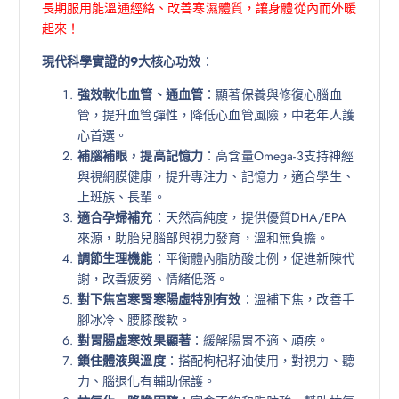
長期服用能溫通經絡、改善寒濕體質，讓身體從內而外暖
起來！
現代科學實證的9大核心功效
：
強效軟化血管、通血管
：顯著保養與修復心腦血
管，提升血管彈性，降低心血管風險，中老年人護
心首選。
補腦補眼，提高記憶力
：高含量Omega-3支持神經
與視網膜健康，提升專注力、記憶力，適合學生、
上班族、長輩。
適合孕婦補充
：天然高純度，提供優質DHA/EPA
來源，助胎兒腦部與視力發育，溫和無負擔。
調節生理機能
：平衡體內脂肪酸比例，促進新陳代
謝，改善疲勞、情緒低落。
對下焦宮寒腎寒陽虛特別有效
：溫補下焦，改善手
腳冰冷、腰膝酸軟。
對胃腸虛寒效果顯著
：緩解腸胃不適、頑疾。
鎖住體液與溫度
：搭配枸杞籽油使用，對視力、聽
力、腦退化有輔助保護。