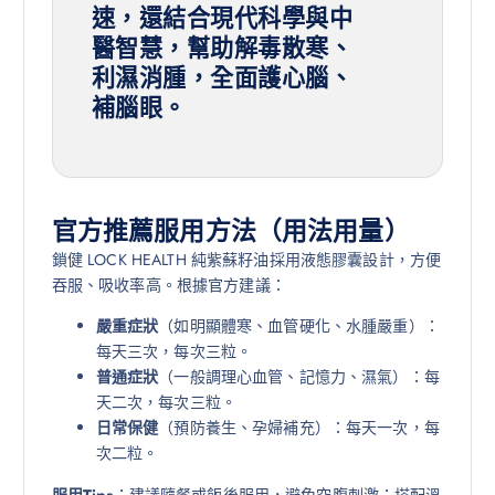
速，還結合現代科學與中
醫智慧，幫助解毒散寒、
利濕消腫，全面護心腦、
補腦眼。
官方推薦服用方法（用法用量）
鎖健 LOCK HEALTH 純紫蘇籽油採用液態膠囊設計，方便
吞服、吸收率高。根據官方建議：
嚴重症狀
（如明顯體寒、血管硬化、水腫嚴重）：
每天三次，每次三粒。
普通症狀
（一般調理心血管、記憶力、濕氣）：每
天二次，每次三粒。
日常保健
（預防養生、孕婦補充）：每天一次，每
次二粒。
服用Tips
：建議隨餐或飯後服用，避免空腹刺激；搭配溫