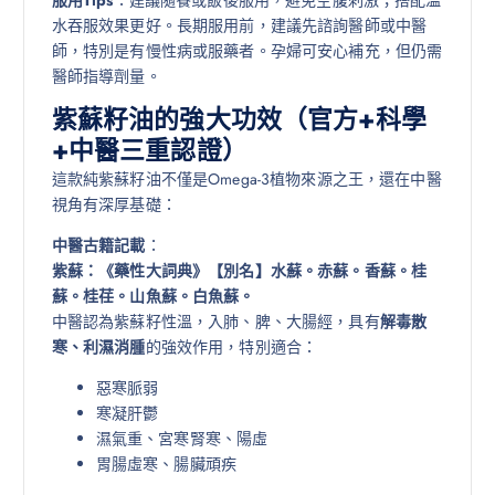
水吞服效果更好。長期服用前，建議先諮詢醫師或中醫
師，特別是有慢性病或服藥者。孕婦可安心補充，但仍需
醫師指導劑量。
紫蘇籽油的強大功效（官方+科學
+中醫三重認證）
這款純紫蘇籽油不僅是Omega-3植物來源之王，還在中醫
視角有深厚基礎：
中醫古籍記載
：
紫蘇：《藥性大詞典》【別名】水蘇。赤蘇。香蘇。桂
蘇。桂荏。山魚蘇。白魚蘇。
中醫認為紫蘇籽性溫，入肺、脾、大腸經，具有
解毒散
寒、利濕消腫
的強效作用，特別適合：
惡寒脈弱
寒凝肝鬱
濕氣重、宮寒腎寒、陽虛
胃腸虛寒、腸臟頑疾