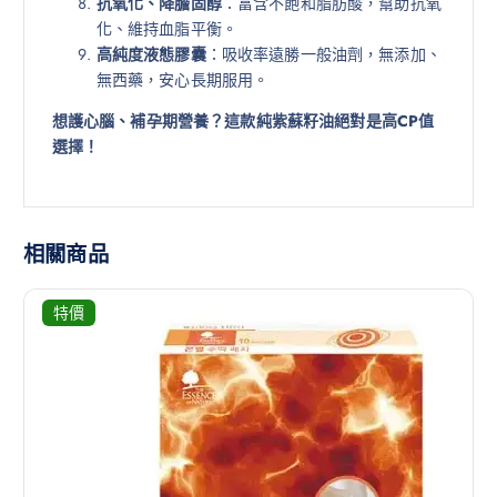
抗氧化、降膽固醇
：富含不飽和脂肪酸，幫助抗氧
化、維持血脂平衡。
高純度液態膠囊
：吸收率遠勝一般油劑，無添加、
無西藥，安心長期服用。
想護心腦、補孕期營養？這款純紫蘇籽油絕對是高CP值
選擇！
相關商品
特價