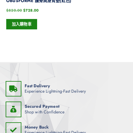
OBUSFORME 護脊高身背墊(紅色)
$
820.00
$
728.00
加入購物車
Fast Delivery
Experience Lightning-Fast Delivery
Secured Payment
Shop with Confidence
Money Back
Experience Lightning-Fast Delivery