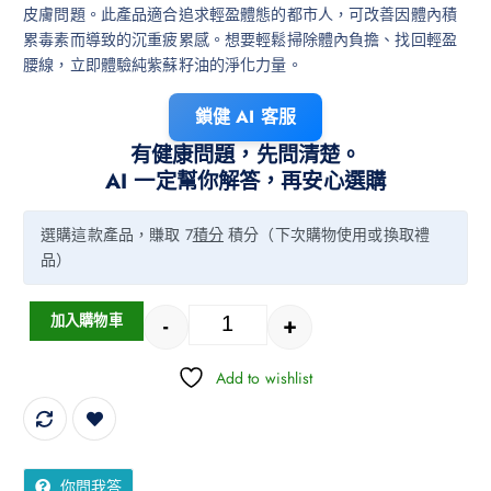
皮膚問題。此產品適合追求輕盈體態的都市人，可改善因體內積
累毒素而導致的沉重疲累感。想要輕鬆掃除體內負擔、找回輕盈
腰線，立即體驗純紫蘇籽油的淨化力量。
鎖健 AI 客服
有健康問題，先問清楚。
AI 一定幫你解答，再安心選購
選購這款產品，賺取 7
積分
積分（下次購物使用或換取禮
品）
-
+
加入購物車
Add to wishlist
你問我答