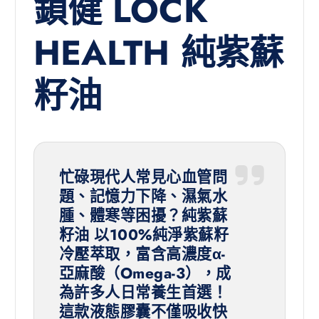
鎖健 LOCK
HEALTH 純紫蘇
籽油
忙碌現代人常見心血管問
題、記憶力下降、濕氣水
腫、體寒等困擾？
純紫蘇
籽油
以100%純淨紫蘇籽
冷壓萃取，富含高濃度α-
亞麻酸（Omega-3），成
為許多人日常養生首選！
這款液態膠囊不僅吸收快