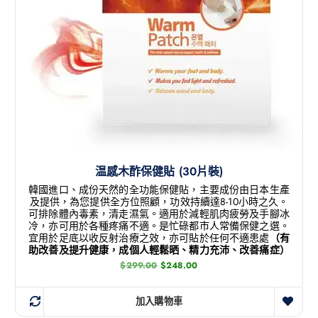
温感木酢保健貼 (30片裝)
韓國進口、成份天然的全功能保健貼，主要成份由日本生產
及提供，為您提供全方位照顧，功效持續達8-10小時之久。
可排除體內毒素，清走濕氣。適用於減輕肌肉疲勞及手腳冰
冷，亦可用於各種疼痛不適。是忙碌都市人常備保健之選。
宜用於足底以收反射治療之效，亦可貼於任何不適患處
（有
助改善及提升健康，成個人輕鬆晒、精力充沛、改善痛症）
$
299.00
$
248.00
加入購物車