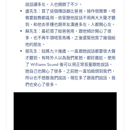
說話講多左，人也開朗了不少。
盧先生：買了這個傳話器比爸爸，操作很簡單，唔
需要掂教都識用，依家跟他說話不用再大大聲才聽
到，和他去茶樓也跟茶友溝通多左，人都開心左。
蘇先生：最初買了給爸爸用，跟他傾計開心了很
多，也不再牛頭唔答馬嘴，之後還幫他買了幾個給
他的朋友。
鄔先生：姑媽九十幾歲，一直跟她說話都要很大聲
才聽到，有時外人以為我們駡她，都好尷尬，使用
了 Williams Sound 後可以用正常音量跟她說話，
她自己也開心了很多，之前她一直怕麻煩到我們，
所以也不想跟我們說話，現在多了跟我們說話，我
們也安心了很多。