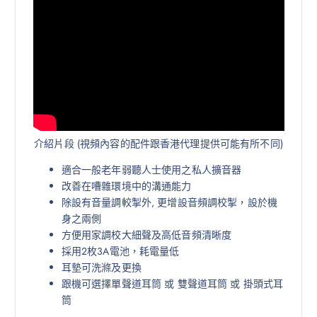
介紹片段 (視頻內容的配件跟香港代理提供可能有所不同)
適合一般老年弱聽人士使用之私人擴音器
改善在嘈雜環境中的溝通能力
除設有音量調較掣外, 更增設音頻調校掣，設於機
身之兩側
方便用家調校大細聲及高低音頻清晰度
採用2枚3A電池，耗電量低
耳墊可洗滌及更換
跟機可選擇單聲道耳筒 或 雙聲道耳筒 或 掛頭式耳
筒