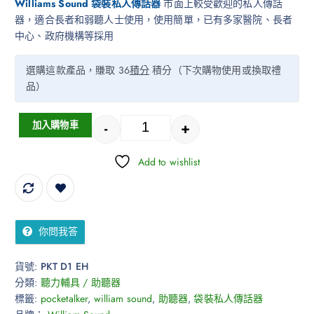
Williams Sound 袋裝私人傳話器
市面上較受歡迎的私人傳話
器，適合長者和弱聽人士使用，使用簡單，已有多家醫院、長者
中心、政府機構等採用
選購這款產品，賺取 36
積分
積分（下次購物使用或換取禮
品）
-
+
加入購物車
Add to wishlist
你問我答
貨號:
PKT D1 EH
分類:
聽力輔具 / 助聽器
標籤:
pocketalker
,
william sound
,
助聽器
,
袋裝私人傳話器