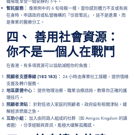
職場或享受一個安靜的下午。
暫託服務：
像案例中的 6 旬母親一樣，當你感到體力不支或有病
在身時，申請政府或私營機構的「住宿暫託」，這不是遺棄，而
是專業的醫療分工。
四、 善用社會資源：
你不是一個人在戰鬥
在香港，有多項資源可以協助減輕你的負擔：
照顧者支援專線 (182 183)：
24 小時由專業社工接聽，提供情緒
支援及轉介服務。
地區康健中心：
提供物理治療、職業治療諮詢，教導你正確的護
理技巧。
照顧者津貼：
針對低收入家庭的照顧者，政府設有相關津貼，緩
解經濟燃眉之急。
互助小組：
加入由同路人組成的社群（如 Amigos Kingdom 的讀
者圈），分享經驗與資訊，能極大緩解孤獨感。