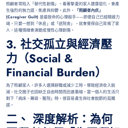
照顧者常陷入「替代性創傷」。看著摯愛的家人健康惡化，會產
生強烈的無力感、焦慮與抑鬱。此外，
「照顧者內疚」
(Caregiver Guilt)
是最致命的心理殺手——即便自己已經精疲力
竭，只要一想到「休息」或「送院舍」，就會覺得自己背叛了家
人，這種情緒會演變成慢性心理創傷。
3. 社交孤立與經濟壓
力（Social &
Financial Burden）
為了照顧家人，許多人選擇辭職或減少工時，導致經濟收入銳
減，社交圈子也因缺乏自由時間而迅速萎縮。當一個人的生活只
剩下「病床、藥袋、醫院」時，很容易產生與社會脫節的孤獨
感。
二、 深度解析：為何