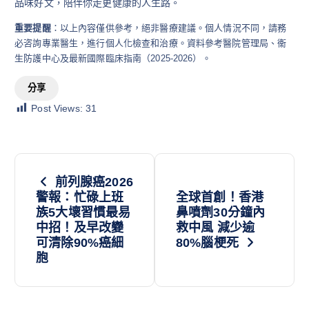
品味好文，陪伴你走更健康的人生路。
重要提醒
：以上內容僅供參考，絕非醫療建議。個人情況不同，請務
必咨詢專業醫生，進行個人化檢查和治療。資料參考醫院管理局、衞
生防護中心及最新國際臨床指南（2025-2026）。
分享
Post Views:
31
前列腺癌2026
警報：忙碌上班
全球首創！香港
族5大壞習慣最易
鼻噴劑30分鐘內
中招！及早改變
救中風 減少逾
可清除90%癌細
80%腦梗死
胞