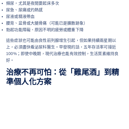
頻尿，尤其是夜間要起床多次
尿急、尿痛或灼熱感
尿液或精液帶血
腰背、盆骨或大腿骨痛（可能已是擴散跡象）
勃起功能障礙、原因不明的疲勞或體重下降
這些症狀也可能由良性前列腺增生引起，但如果持續兩星期以
上，必須盡快看泌尿科醫生。早發現的話，五年存活率可接近
100%；即使中晚期，現代治療也能有效控制，生活質素維持良
好。
治療不再可怕：從「雞尾酒」到精
準個人化方案