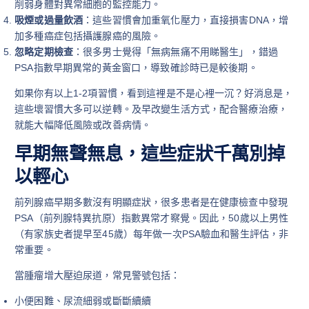
削弱身體對異常細胞的監控能力。
吸煙或過量飲酒
：這些習慣會加重氧化壓力，直接損害DNA，增
加多種癌症包括攝護腺癌的風險。
忽略定期檢查
：很多男士覺得「無病無痛不用睇醫生」，錯過
PSA指數早期異常的黃金窗口，導致確診時已是較後期。
如果你有以上1-2項習慣，看到這裡是不是心裡一沉？好消息是，
這些壞習慣大多可以逆轉。及早改變生活方式，配合醫療治療，
就能大幅降低風險或改善病情。
早期無聲無息，這些症狀千萬別掉
以輕心
前列腺癌早期多數沒有明顯症狀，很多患者是在健康檢查中發現
PSA（前列腺特異抗原）指數異常才察覺。因此，50歲以上男性
（有家族史者提早至45歲）每年做一次PSA驗血和醫生評估，非
常重要。
當腫瘤增大壓迫尿道，常見警號包括：
小便困難、尿流細弱或斷斷續續