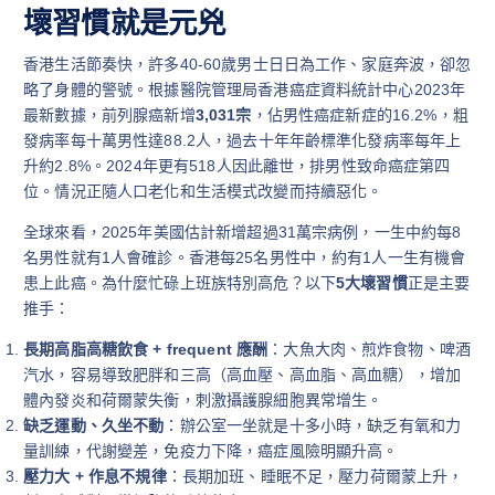
壞習慣就是元兇
香港生活節奏快，許多40-60歲男士日日為工作、家庭奔波，卻忽
略了身體的警號。根據醫院管理局香港癌症資料統計中心2023年
最新數據，前列腺癌新增
3,031宗
，佔男性癌症新症的16.2%，粗
發病率每十萬男性達88.2人，過去十年年齡標準化發病率每年上
升約2.8%。2024年更有518人因此離世，排男性致命癌症第四
位。情況正隨人口老化和生活模式改變而持續惡化。
全球來看，2025年美國估計新增超過31萬宗病例，一生中約每8
名男性就有1人會確診。香港每25名男性中，約有1人一生有機會
患上此癌。為什麼忙碌上班族特別高危？以下
5大壞習慣
正是主要
推手：
長期高脂高糖飲食 + frequent 應酬
：大魚大肉、煎炸食物、啤酒
汽水，容易導致肥胖和三高（高血壓、高血脂、高血糖），增加
體內發炎和荷爾蒙失衡，刺激攝護腺細胞異常增生。
缺乏運動、久坐不動
：辦公室一坐就是十多小時，缺乏有氧和力
量訓練，代謝變差，免疫力下降，癌症風險明顯升高。
壓力大 + 作息不規律
：長期加班、睡眠不足，壓力荷爾蒙上升，