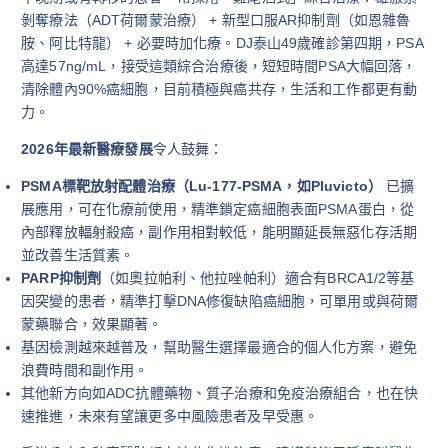
剝奪療法（ADT荷爾蒙治療） + 新型口服AR抑制劑（如恩雜魯
胺、阿比特龍） + 必要時加化療。DJ泰山49歲確診第四期，PSA
高達57ng/mL，接受這類綜合治療後，短短時間PSA大幅回落，
清除體內90%癌細胞，目前積極與癌共存，生活和工作都更有動
力。
2026年最新醫療發展
令人鼓舞：
PSMA標靶放射配體治療（Lu-177-PSMA，如Pluvicto）
已擴
展應用，可在化療前使用，精準鎖定癌細胞表面PSMA蛋白，從
內部釋放輻射殺癌，副作用相對較低，能明顯延長無惡化存活期
並改善生活質素。
PARP抑制劑
（如奧拉帕利、他拉唑帕利）適合有BRCA1/2等基
因突變的患者，精準打擊DNA修復缺陷癌細胞，可單用或與荷爾
蒙藥聯合，效果顯著。
基因檢測越來越普及，幫助醫生選擇最適合的個人化方案，避免
浪費時間和副作用。
其他新方向如ADC抗體藥物、質子治療和免疫治療組合，也在快
速推進，未來有望讓更多中風險患者及早受惠。