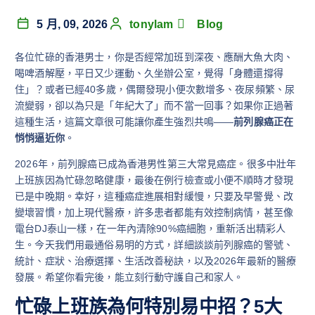
5 月, 09, 2026
tonylam
Blog
各位忙碌的香港男士，你是否經常加班到深夜、應酬大魚大肉、
喝啤酒解壓，平日又少運動、久坐辦公室，覺得「身體還撐得
住」？或者已經40多歲，偶爾發現小便次數增多、夜尿頻繁、尿
流變弱，卻以為只是「年紀大了」而不當一回事？如果你正過著
這種生活，這篇文章很可能讓你產生強烈共鳴——
前列腺癌正在
悄悄逼近你
。
2026年，前列腺癌已成為香港男性第三大常見癌症。很多中壯年
上班族因為忙碌忽略健康，最後在例行檢查或小便不順時才發現
已是中晚期。幸好，這種癌症進展相對緩慢，只要及早警覺、改
變壞習慣，加上現代醫療，許多患者都能有效控制病情，甚至像
電台DJ泰山一樣，在一年內清除90%癌細胞，重新活出精彩人
生。今天我們用最通俗易明的方式，詳細談談前列腺癌的警號、
統計、症狀、治療選擇、生活改善秘訣，以及2026年最新的醫療
發展。希望你看完後，能立刻行動守護自己和家人。
忙碌上班族為何特別易中招？5大