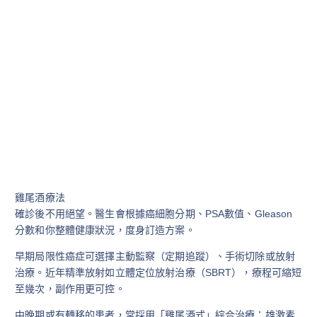
雞尾酒療法
確診後不用絕望。醫生會根據癌細胞分期、PSA數值、Gleason
分數和你整體健康狀況，度身訂造方案。
早期局限性癌症可選擇主動監察（定期追蹤）、手術切除或放射
治療。近年精準放射如立體定位放射治療（SBRT），療程可縮短
至幾次，副作用更可控。
中晚期或有轉移的患者，常採用「雞尾酒式」綜合治療：雄激素