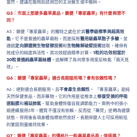
當然，建議在服用前諮詢您的主治醫生或中醫師。
Q5：市面上那麼多蟲草產品，鎖健「專家蟲草」有什麼與眾不
同？
A5：鎖健「專家蟲草」的獨特之處在於其
醫學級標準與超高效
能
。它不是普通的蟲草磨粉，而是採用
醫用級蟲草胞子多醣
，並
通過
定向篩選微生物發酵技術
和
生物酶解破壁技術
提取，確保有
效成分的純度與活性。其功效經過精準計算，
1粒的功效相當於
20粒普通純蟲草菌絲體
，這解釋了為何眾多用家反映能「兩天見
效」。
Q6：鎖健「專家蟲草」適合長期服用嗎？會有依賴性嗎？
A6：絕對適合長期服用，且
不會產生依賴性
。 「專家蟲草」是純
天然保健食品，而非藥物。它的作用是從根本上
修復受損的呼吸
道黏膜
和
補益肺氣
，幫助身體恢復自我調節能力。案例中的張小
姐連續服用5年，體質不僅沒有依賴，反而從「藥煲」逆轉為健康
狀態，停用後各項身體指標依然良好。長期保健人士可採用較低
的鞏固劑量維持效果。
Q7：鎖健「專家蟲草」的價格比一般蟲草產品高，值得嗎？