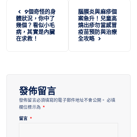
9個奇怪的身
腦膜炎與麻疹個
體狀況，你中了
案急升！兒童高
幾個？看似小毛
燒出疹勿當感冒
病，其實是內臟
疫苗預防與治療
在求救！
全攻略
發佈留言
發佈留言必須填寫的電子郵件地址不會公開。
必填
欄位標示為
*
留言
*