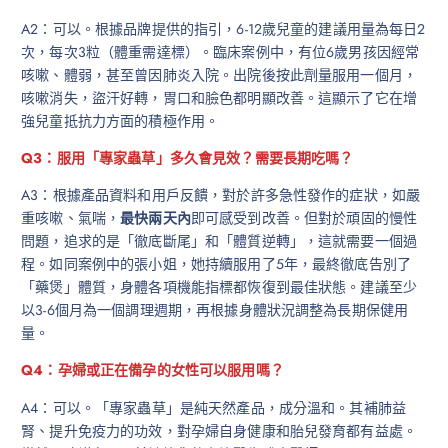
A2：可以。根據品牌提供的指引，6-12歲兒童的建議用量為每日2
次，每次3粒（體重需達標）。臨床案例中，有位6歲男孩因經常
咳嗽、體弱，甚至曾因肺炎入院。出院後按此劑量服用一個月，
咳嗽消失，盜汗好轉，胃口和臉色都明顯改善。這顯示了它在增
強兒童抵抗力方面的積極作用。
Q3：服用「專家蟲草」多久會見效？需要長期吃嗎？
A3：根據產品資料和用戶反饋，對於許多急性發作的症狀，如嚴
重咳嗽、氣喘，
最快兩天內
即可感受到改善。但對於頑固的慢性
問題，追求的是「徹底斷尾」和「體質逆轉」，這就需要一個過
程。如同案例中的張小姐，她持續服用了5年，最終徹底告別了
「藥煲」體質，身體各項機能指標都恢復到最佳狀態。建議至少
以3-6個月為一個調理週期，再根據身體狀況調整為長期保健用
量。
Q4：孕婦或正在備孕的女性可以服用嗎？
A4：可以。「專家蟲草」是純天然產品，成分溫和。其補肺益
腎、提升免疫力的功效，對孕婦自身健康和胎兒發育都有益處。