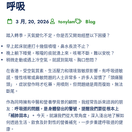
呼吸
3 月, 20, 2026
tonylam
Blog
踏入轉季，天氣變化不定，你是否又開始經歷以下困擾？
早上起床就連打十幾個噴嚏，鼻水長流不止？
晚上躺下睡覺，喉嚨的痰就湧上來，咳嗽不斷，難以安枕？
稍微走動或遇上冷空氣，就感到氣喘、胸口憋悶？
在香港，受空氣質素、生活壓力和環境致敏原影響，有呼吸道敏
感、慢性咳嗽或鼻敏問題的人士非常多。許多人習慣了「頭痛醫
頭」，症狀發作時才吃藥、用噴劑，但問題總是周而復始，無法
斷尾。
作為同時擁有中醫和營養學背景的顧問，我經常告訴來諮詢的朋
友：
呼吸道的問題，是身體發出的警號，提醒我們要從根本上
「補肺固本」。
今天，就讓我們從大眾角度，深入淺出地了解如
何透過生活、飲食及針對性的營養補充，一步步重建呼吸道的健
康。