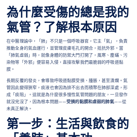
為什麼受傷的總是我的
氣管？了解根本原因
在中醫理論中，「肺」不只是一個呼吸器官，它主「氣」，負責
推動全身的氣血運行，並管理皮膚毛孔的開合，抵抗外邪。當
「肺氣虛弱」時，就像身體的防禦大門打開了，風寒、塵蟎、污
染物等「外邪」便容易入侵，直接攻擊我們最脆弱的呼吸道黏
膜。
長期反覆的發炎，會導致呼吸道黏膜受損、腫脹，甚至潰爛。氣
管因此變得狹窄，痰液也會因為排不出去而積聚在肺部深處，形
成「痰阻」。這就是為什麼很多慢性氣管問題的朋友，一旦發作
就沒完沒了，因為根本問題——
受損的黏膜和虛弱的肺氣
——從
未真正解決。
第一步：生活與飲食的