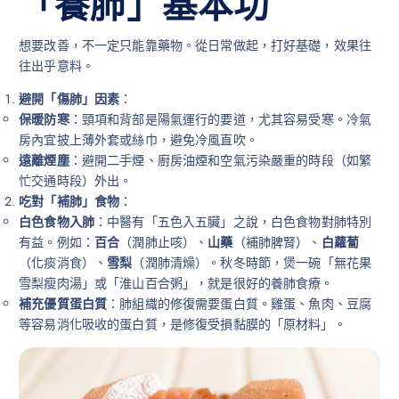
「養肺」基本功
想要改善，不一定只能靠藥物。從日常做起，打好基礎，效果往
往出乎意料。
避開「傷肺」因素
：
保暖防寒
：頸項和背部是陽氣運行的要道，尤其容易受寒。冷氣
房內宜披上薄外套或絲巾，避免冷風直吹。
遠離煙塵
：避開二手煙、廚房油煙和空氣污染嚴重的時段（如繁
忙交通時段）外出。
吃對「補肺」食物
：
白色食物入肺
：中醫有「五色入五臟」之說，白色食物對肺特別
有益。例如：
百合
（潤肺止咳）、
山藥
（補肺脾腎）、
白蘿蔔
（化痰消食）、
雪梨
（潤肺清燥）。秋冬時節，煲一碗「無花果
雪梨瘦肉湯」或「淮山百合粥」，就是很好的養肺食療。
補充優質蛋白質
：肺組織的修復需要蛋白質。雞蛋、魚肉、豆腐
等容易消化吸收的蛋白質，是修復受損黏膜的「原材料」。