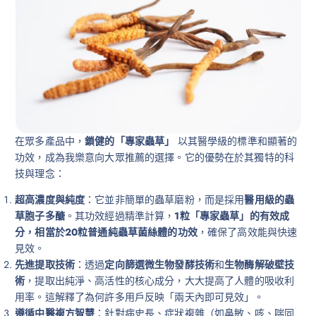
在眾多產品中，
鎖健的「專家蟲草」
以其醫學級的標準和顯著的
功效，成為我樂意向大眾推薦的選擇。它的優勢在於其獨特的科
技與理念：
超高濃度與純度
：它並非簡單的蟲草磨粉，而是採用
醫用級的蟲
草胞子多醣
。其功效經過精準計算，
1粒「專家蟲草」的有效成
分，相當於20粒普通純蟲草菌絲體的功效
，確保了高效能與快速
見效。
先進提取技術
：透過
定向篩選微生物發酵技術
和
生物酶解破壁技
術
，提取出純淨、高活性的核心成分，大大提高了人體的吸收利
用率。這解釋了為何許多用戶反映「兩天內即可見效」。
遵循中醫複方智慧
：針對病史長、症狀複雜（如鼻敏、咳、喘同