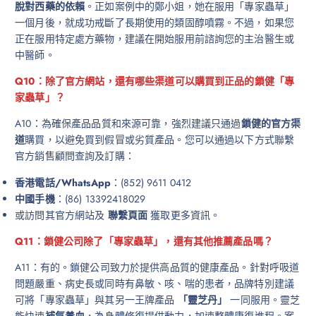
脫對西藥的依賴
。正如案例中的鄭小姐，她在服用「專家蟲草」
一個月後，就成功戒斷了長期使用的類固醇噴霧。不過，如果您
正在服用特定處方藥物，建議在開始服用前諮詢您的主治醫生或
中醫師。
Q10：除了官方網站，還有哪些渠道可以購買到正品的鎖健「專
家蟲草」？
A10：為確保產品品質和來源可靠，強烈建議只通過
鎖健的官方渠
道
購買，以避免買到假冒或劣質產品。您可以通過以下方式聯繫
官方銷售顧問查詢及訂購：
香港電話/WhatsApp
：(852) 9611 0412
中國手機
：(86) 13392418029
或訪問其官方網站及
聯繫頁面
獲取更多資訊。
Q11：鎖健公司除了「專家蟲草」，還有其他推薦產品嗎？
A11：有的。鎖健公司致力於提供高品質的健康產品。針對呼吸道
問題嚴重、病史長或同時有鼻敏、咳、喘的患者，品牌特別建議
可將「專家蟲草」與其另一王牌產品
「靈芝丹」
一同服用。靈芝
能快速
補氣養血
，為身體修復提供動力，加速整體康復進程。案