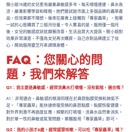
簡小姐18歲的女兒患有嚴重鼻敏感多年，每天噴嚏連連、鼻水長
流，嚴重影響學習和睡眠。她們嘗試過市面上多個品牌的蟲草產
品，但效果都不理想。後來在展會上接觸到「專家蟲草」，抱著
一試的心態購買了三個月份量。令人驚喜的是，服用僅一個月
後，女兒的敏感症狀就顯著改善，生活品質大大提高。簡小姐對
效果非常滿意，不僅為女兒再次購買，自己亦對品牌建立了信
心，開始服用靈芝丹來調理身體。
FAQ：您關心的問
題，我們來解答
Q1：我主要是鼻敏感，經常流鼻水打噴嚏，沒有氣喘，適合嗎？
A1：非常適合。鼻敏感的根源同樣在於鼻腔黏膜受損和肺氣不
足。「專家蟲草」能快速修復受損的鼻腔黏膜，黏膜恢復健康，
對外界刺激不再過度反應，頻繁的打噴嚏、流鼻水自然會消失。
對於單一性的鼻敏或氣管問題，單獨服用「專家蟲草」即可。
Q2：我的小孩才6歲，經常感冒咳嗽，可以吃「專家蟲草」嗎？