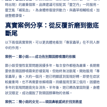
時出現）的嚴重個案，品牌建議可搭配其「靈芝丹」一同服用。
靈芝能「補氣血」，為身體修復提供動力，與蟲草相輔相成，加
速整體康復。
真實案例分享：從反覆折磨到徹底
斷尾
以下兩個真實案例，可以更具體地看到「專家蟲草」在不同人群
中的作用。
案例一：鄭小姐——成功告別類固醇噴霧的依賴
鄭小姐受慢性氣管問題困擾多年，每次發作都極為嚴重，長期需
要依靠類固醇噴霧來舒緩氣喘，但始終無法斷尾。開始服用「專
家蟲草」後，大約一個月，她已明顯感到氣喘好轉，即使在症狀
較嚴重時，也不再需要依賴噴霧。持續服用至第三個月，困擾她
多年的氣喘問題竟完全消失。半年後，她已轉為鞏固劑量，身體
狀況穩定，成功擺脫了對類固醇藥物的依賴。
案例二：簡小姐的女兒——頑固鼻敏感終於找到救星