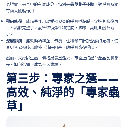
究證實，蟲草中的有效成分，特別是
蟲草胞子多醣
，對呼吸系統
有兩大關鍵作用：
靶向修復
：能精準作用於受損發炎的呼吸道黏膜，促進其修復再
生。黏膜完整了，氣管恢復彈性和寬度，咳嗽、氣喘自然會減
少。
深層排痰
：能幫助稀釋並「包裹」住積聚在肺部深處的頑痰，使
其更容易被咳出體外，清除阻塞，讓呼吸恢復暢順。
然而，天然野生蟲草價格昂貴且難求，市面上的蟲草產品品質參
差。如何選擇，成為一大難題。
第三步：專家之選——
高效、純淨的「專家蟲
草」