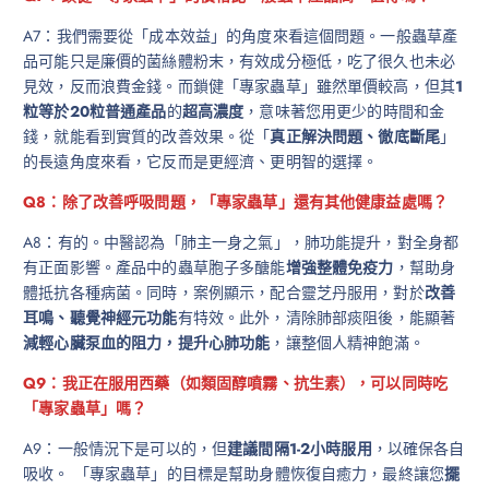
A7：我們需要從「成本效益」的角度來看這個問題。一般蟲草產
品可能只是廉價的菌絲體粉末，有效成分極低，吃了很久也未必
見效，反而浪費金錢。而鎖健「專家蟲草」雖然單價較高，但其
1
粒等於20粒普通產品
的
超高濃度
，意味著您用更少的時間和金
錢，就能看到實質的改善效果。從「
真正解決問題、徹底斷尾
」
的長遠角度來看，它反而是更經濟、更明智的選擇。
Q8：除了改善呼吸問題，「專家蟲草」還有其他健康益處嗎？
A8：有的。中醫認為「肺主一身之氣」，肺功能提升，對全身都
有正面影響。產品中的蟲草胞子多醣能
增強整體免疫力
，幫助身
體抵抗各種病菌。同時，案例顯示，配合靈芝丹服用，對於
改善
耳鳴、聽覺神經元功能
有特效。此外，清除肺部痰阻後，能顯著
減輕心臟泵血的阻力，提升心肺功能
，讓整個人精神飽滿。
Q9：我正在服用西藥（如類固醇噴霧、抗生素），可以同時吃
「專家蟲草」嗎？
A9：一般情況下是可以的，但
建議間隔1-2小時服用
，以確保各自
吸收。 「專家蟲草」的目標是幫助身體恢復自癒力，最終讓您
擺