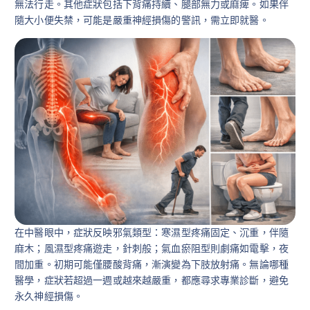
無法行走。其他症狀包括下背痛持續、腿部無力或麻痺。如果伴
隨大小便失禁，可能是嚴重神經損傷的警訊，需立即就醫。
在中醫眼中，症狀反映邪氣類型：寒濕型疼痛固定、沉重，伴隨
麻木；風濕型疼痛遊走，針刺般；氣血瘀阻型則劇痛如電擊，夜
間加重。初期可能僅腰酸背痛，漸演變為下肢放射痛。無論哪種
醫學，症狀若超過一週或越來越嚴重，都應尋求專業診斷，避免
永久神經損傷。