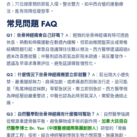
衣；穴位按摩預防邪氣入侵。整合雙方，如中西合璧的運動療
法，能有效降低復發率。
常見問題 FAQ
Q1：坐骨神經痛會自己好嗎？
A：輕微的坐骨神經痛有時可透過
休息、熱敷和伸展運動在數週內緩解，但若由椎間盤突出或脊椎
結構問題引起，單靠自我護理往往難以根治。西方醫學建議超過6
週未改善應就醫；中醫則認為若氣血瘀阻未疏通，易反覆發作。
建議及早尋求專業評估，避免延誤導致慢性化。
Q2：什麼情況下坐骨神經痛需要立即就醫？
A：若出現大小便失
禁、嚴重腿部無力、麻痺加劇、或疼痛劇烈到無法行走，這可能
是「馬尾神經症候群」等緊急狀況，需立即到急診。西方醫學視
為神經壓迫嚴重警訊；中醫也認為此時邪氣深入，需緊急通絡止
痛。
Q3：自然醫學對坐骨神經痛有什麼獨特幫助？
A：自然醫學強調
從根源重建骨骼平衡，避免藥物或手術的副作用。
加拿大註冊自
然醫學博士 Dr. Yan（中環醫療國際集團創辦人）
研發的「骨骼
重建工程」技術，結合神經解剖學與生物力學原理，無痛無創、