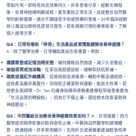
零副作用，即時見效且效果持久。許多患者分享，經數次療程
後，坐骨神經痛明顯減輕，甚至重拾正常生活。這是整合自然醫
學的創新選擇，適合不願接受手術或西藥的患者。26年臨床經驗
與13萬成功案例見證其可靠性，若有興趣可預約專業檢查，了解
個人適用方案。
Q4：日常有哪些「神奇」生活產品或習慣能緩解坐骨神經痛？
A：除了醫學治療，日常輔助產品也很重要。例如：
護腰靠墊或記憶泡棉坐墊
：維持腰椎自然曲度，減少久坐壓迫。
瑜伽滾筒或泡沫軸
：在家自我筋膜放鬆，緩解梨狀肌緊繃。
磁氣或遠紅外線護具
：促進局部血液循環，輔助中醫溫通經絡。
這些產品雖非萬靈丹，但搭配正確姿勢與運動，能放大效果。若
想更全面調理，Dr. Yan 的護脊指導與骨骼重建療程常被患者讚為
「生活品質的轉捩點」，因為它不僅止痛，還從根本改善姿勢與
神經壓迫。
Q5：中西醫結合治療坐骨神經痛效果如何？
A：非常推薦！西方
醫學提供精準影像診斷與急性止痛，中醫與自然醫學則調理體
質、疏通經絡。許多案例顯示，先用針灸或骨骼重建減輕急性疼