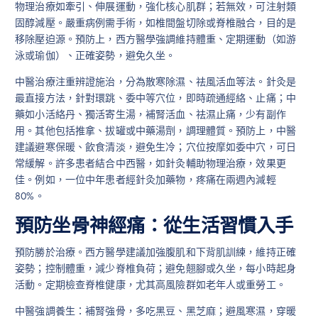
物理治療如牽引、伸展運動，強化核心肌群；若無效，可注射類
固醇減壓。嚴重病例需手術，如椎間盤切除或脊椎融合，目的是
移除壓迫源。預防上，西方醫學強調維持體重、定期運動（如游
泳或瑜伽）、正確姿勢，避免久坐。
中醫治療注重辨證施治，分為散寒除濕、祛風活血等法。針灸是
最直接方法，針對環跳、委中等穴位，即時疏通經絡、止痛；中
藥如小活絡丹、獨活寄生湯，補腎活血、祛濕止痛，少有副作
用。其他包括推拿、拔罐或中藥湯劑，調理體質。預防上，中醫
建議避寒保暖、飲食清淡，避免生冷；穴位按摩如委中穴，可日
常緩解。許多患者結合中西醫，如針灸輔助物理治療，效果更
佳。例如，一位中年患者經針灸加藥物，疼痛在兩週內減輕
80%。
預防坐骨神經痛：從生活習慣入手
預防勝於治療。西方醫學建議加強腹肌和下背肌訓練，維持正確
姿勢；控制體重，減少脊椎負荷；避免翹腳或久坐，每小時起身
活動。定期檢查脊椎健康，尤其高風險群如老年人或重勞工。
中醫強調養生：補腎強骨，多吃黑豆、黑芝麻；避風寒濕，穿暖