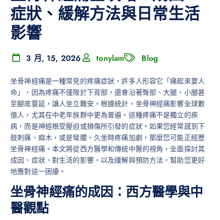
症狀、緩解方法與日常生活
影響
3 月, 15, 2026
tonylam
Blog
坐骨神經痛是一種常見的疼痛症狀，許多人形容它「痛起來要人
命」，因為疼痛不僅限於下背部，還會沿著臀部、大腿、小腿甚
至腳底蔓延，讓人坐立難安。根據統計，坐骨神經痛影響全球數
億人，尤其在中老年族群中更為普遍。這種疼痛不是獨立的疾
病，而是神經根受壓迫或損傷所引發的症狀。如果您經常感到下
肢刺痛、麻木，或是彎腰、久坐時疼痛加劇，那麼您可能正經歷
坐骨神經痛。本文將從西方醫學和傳統中醫的視角，全面探討其
成因、症狀、對生活的影響，以及緩解與預防方法，幫助您更好
地應對這一困擾。
坐骨神經痛的成因：西方醫學與中
醫觀點