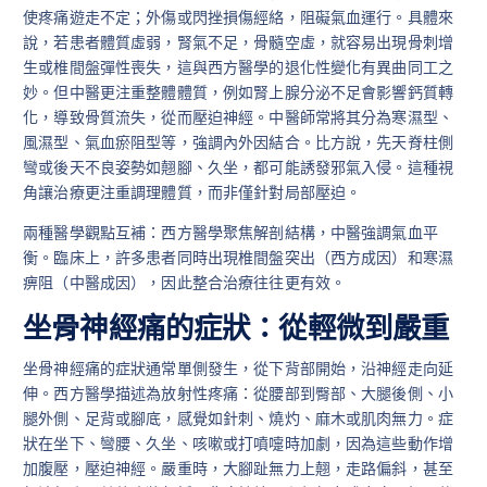
使疼痛遊走不定；外傷或閃挫損傷經絡，阻礙氣血運行。具體來
說，若患者體質虛弱，腎氣不足，骨髓空虛，就容易出現骨刺增
生或椎間盤彈性喪失，這與西方醫學的退化性變化有異曲同工之
妙。但中醫更注重整體體質，例如腎上腺分泌不足會影響鈣質轉
化，導致骨質流失，從而壓迫神經。中醫師常將其分為寒濕型、
風濕型、氣血瘀阻型等，強調內外因結合。比方說，先天脊柱側
彎或後天不良姿勢如翹腳、久坐，都可能誘發邪氣入侵。這種視
角讓治療更注重調理體質，而非僅針對局部壓迫。
兩種醫學觀點互補：西方醫學聚焦解剖結構，中醫強調氣血平
衡。臨床上，許多患者同時出現椎間盤突出（西方成因）和寒濕
痹阻（中醫成因），因此整合治療往往更有效。
坐骨神經痛的症狀：從輕微到嚴重
坐骨神經痛的症狀通常單側發生，從下背部開始，沿神經走向延
伸。西方醫學描述為放射性疼痛：從腰部到臀部、大腿後側、小
腿外側、足背或腳底，感覺如針刺、燒灼、麻木或肌肉無力。症
狀在坐下、彎腰、久坐、咳嗽或打噴嚏時加劇，因為這些動作增
加腹壓，壓迫神經。嚴重時，大腳趾無力上翹，走路偏斜，甚至