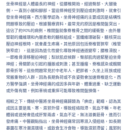
坐骨神經是人體最長的神經，從腰椎開始，經過臀部、大腿後
側，一直到小腿和腳部。當這條神經受到壓迫或刺激時，就會引
發坐骨神經痛。西方醫學認為，坐骨神經痛的主要成因是結構性
問題導致的壓迫。根據醫療資料，最常見的原因是椎間盤突出，
這佔了約90%的病例。椎間盤就像脊椎骨之間的緩衝墊，由外層
堅韌的纖維環和內層柔軟的髓核組成。當纖維環破裂，髓核突出
壓迫神經根時，就會產生疼痛。其他原因包括脊椎管狹窄（椎管
狹窄症），這是因為退化性變化導致神經通道變窄；腰椎滑脫，
一節椎骨滑移壓迫神經；梨狀肌症候群，臀部肌肉過緊壓迫坐骨
神經；骨關節炎引起的腫脹或刺激；甚至腫瘤、脊椎感染或髖關
節骨折等。這些問題常見於中老年人、肥胖者、久坐上班族或經
常搬重物的人群，因為長期負荷或不良姿勢會加速脊椎退化。西
方醫學強調，坐骨神經痛的成因多與年齡、體重過重、缺乏運動
或外傷有關，例如車禍或重摔可能導致椎間盤損傷。
相較之下，傳統中醫將坐骨神經痛歸類為「痹症」範疇，認為其
成因主要是風、寒、濕邪外侵，導致經絡阻滯、氣血不暢。年老
體弱或過勞會造成肝腎兩虛，氣血不足，無法滋養筋骨，進而引
發疼痛。中醫觀點指出，坐骨神經痛常因寒濕入侵經絡，如長期
暴露在寒冷潮濕環境，或飲食生冷食物，導致濕邪滯留；風邪則