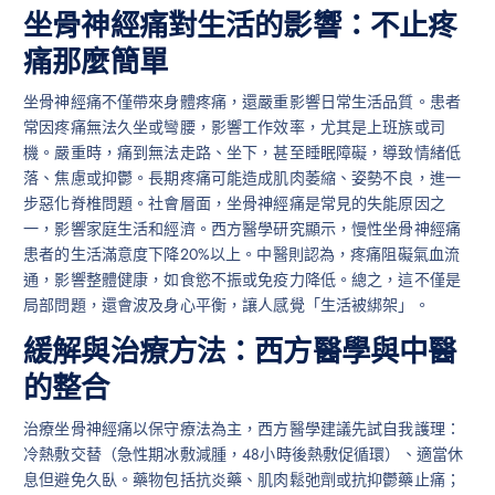
坐骨神經痛對生活的影響：不止疼
痛那麼簡單
坐骨神經痛不僅帶來身體疼痛，還嚴重影響日常生活品質。患者
常因疼痛無法久坐或彎腰，影響工作效率，尤其是上班族或司
機。嚴重時，痛到無法走路、坐下，甚至睡眠障礙，導致情緒低
落、焦慮或抑鬱。長期疼痛可能造成肌肉萎縮、姿勢不良，進一
步惡化脊椎問題。社會層面，坐骨神經痛是常見的失能原因之
一，影響家庭生活和經濟。西方醫學研究顯示，慢性坐骨神經痛
患者的生活滿意度下降20%以上。中醫則認為，疼痛阻礙氣血流
通，影響整體健康，如食慾不振或免疫力降低。總之，這不僅是
局部問題，還會波及身心平衡，讓人感覺「生活被綁架」。
緩解與治療方法：西方醫學與中醫
的整合
治療坐骨神經痛以保守療法為主，西方醫學建議先試自我護理：
冷熱敷交替（急性期冰敷減腫，48小時後熱敷促循環）、適當休
息但避免久臥。藥物包括抗炎藥、肌肉鬆弛劑或抗抑鬱藥止痛；