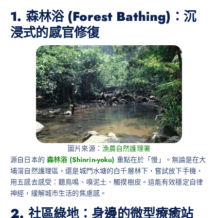
1. 森林浴 (Forest Bathing)：沉
浸式的感官修復
圖片來源：
漁農自然護理署
源自日本的
森林浴 (Shinrin-yoku)
重點在於「慢」。無論是在大
埔滘自然護理區，還是城門水塘的白千層林下，嘗試放下手機，
用五感去感受：聽鳥鳴、嗅泥土、觸摸樹皮。這能有效穩定自律
神經，緩解城市生活的焦慮感。
2. 社區綠地：身邊的微型療癒站