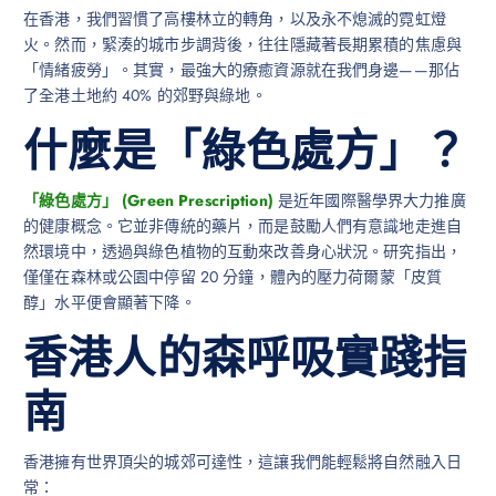
在香港，我們習慣了高樓林立的轉角，以及永不熄滅的霓虹燈
火。然而，緊湊的城市步調背後，往往隱藏著長期累積的焦慮與
「情緒疲勞」。其實，最強大的療癒資源就在我們身邊——那佔
了全港土地約 40% 的郊野與綠地。
什麼是「綠色處方」？
「綠色處方」 (Green Prescription)
是近年國際醫學界大力推廣
的健康概念。它並非傳統的藥片，而是鼓勵人們有意識地走進自
然環境中，透過與綠色植物的互動來改善身心狀況。研究指出，
僅僅在森林或公園中停留 20 分鐘，體內的壓力荷爾蒙「皮質
醇」水平便會顯著下降。
香港人的森呼吸實踐指
南
香港擁有世界頂尖的城郊可達性，這讓我們能輕鬆將自然融入日
常：