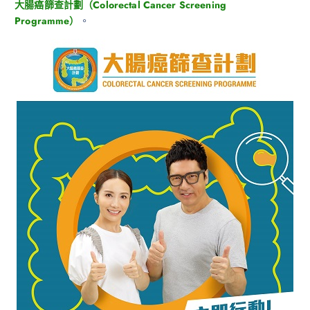
大腸癌篩查計劃（Colorectal Cancer Screening
Programme）
。