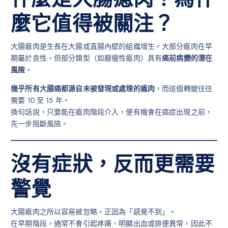
麼它值得被關注？
大腸瘜肉是生長在大腸或直腸內壁的組織增生。大部分瘜肉在早
期屬於良性，但部分類型（如腺瘤性瘜肉）具有
癌前病變的潛在
風險
。
幾乎所有大腸癌都源自未被發現或處理的瘜肉
，而這個轉變往往
需要 10 至 15 年。
換句話說，只要能在瘜肉階段介入，便有機會在癌症出現之前，
先一步阻斷風險。
沒有症狀，反而更需要
警覺
大腸瘜肉之所以容易被忽略，正因為「感覺不到」。
在早期階段，通常不會引起疼痛、明顯出血或排便異常，因此不