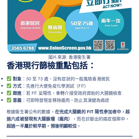
圖片來源: 香港衞生署
香港現行篩檢重點包括：
對象
：50 至 75 歲、沒有症狀的一般風險香港居民
方式
：先進行大便免疫化學測試（FIT）
跟進
：若 FIT 呈陽性，會轉介接受政府資助的大腸鏡檢查
意義
：可即時發現並移除瘜肉，防止其演變為癌症
根據衞生署公布的數據，
在完成大腸鏡的 FIT 陽性參加者中，超
過六成被發現有大腸腺瘤（瘜肉）
，而在診斷出的癌症個案中，
超過一半屬於較早期，預後明顯較佳
。