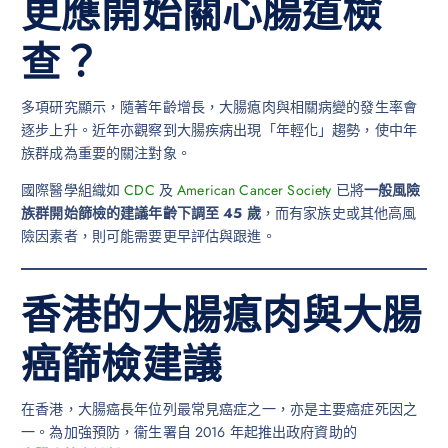
更應開始關心腸道檢
查？
多項研究顯示，隨著年齡增長，大腸瘜肉與相關病變的發生率會
逐步上升。近年亦觀察到大腸疾病出現「年輕化」趨勢，使中年
族群成為重要的關注對象。
國際醫學組織如
CDC
及
American Cancer Society
已將
一般風險
族群開始篩檢的建議年齡下調至 45 歲
，而有家族史或其他高風
險因素者，則可能需要更早評估與跟進。
香港的大腸瘜肉與大腸
癌篩檢建議
在香港，大腸癌長年位列最常見癌症之一，亦是主要癌症死因之
一。為加強預防，衞生署自 2016 年起推出政府資助的