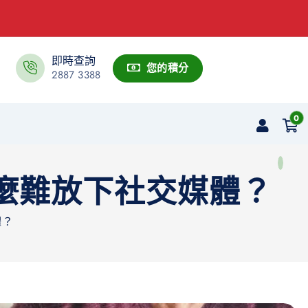
即時查詢
您的積分
2887 3388
0
麼難放下社交媒體？
體？