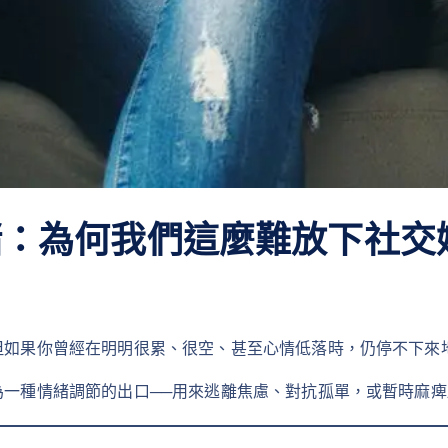
緒：為何我們這麼難放下社交
但如果你曾經在明明很累、很空、甚至心情低落時，仍停不下來
一種情緒調節的出口──用來逃離焦慮、對抗孤單，或暫時麻痺