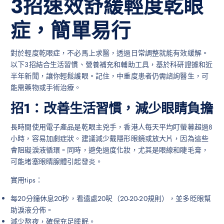
3招速效舒緩輕度乾眼
症，簡單易行
對於輕度乾眼症，不必馬上求醫，透過日常調整就能有效緩解。
以下3招結合生活習慣、營養補充和輔助工具，基於科研證據和近
半年新聞，讓你輕鬆護眼。記住，中重度患者仍需諮詢醫生，可
能需藥物或手術治療。
招1：改善生活習慣，減少眼睛負擔
長時間使用電子產品是乾眼主兇手，香港人每天平均盯螢幕超過8
小時，容易加劇症狀。建議減少戴隱形眼鏡或放大片，因為這些
會阻礙淚液循環。同時，避免過度化妝，尤其是眼線和睫毛膏，
可能堵塞眼睛腺體引起發炎。
實用tips：
每20分鐘休息20秒，看遠處20呎（20-20-20規則），並多眨眼幫
助淚液分佈。
減少熬夜，確保充足睡眠。