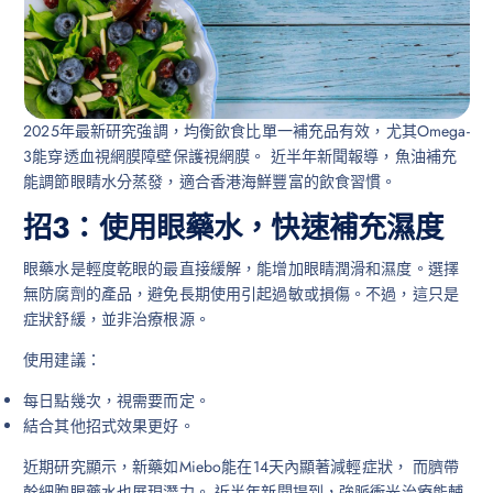
2025年最新研究強調，均衡飲食比單一補充品有效，尤其Omega-
3能穿透血視網膜障壁保護視網膜。 近半年新聞報導，魚油補充
能調節眼睛水分蒸發，適合香港海鮮豐富的飲食習慣。
招3：使用眼藥水，快速補充濕度
眼藥水是輕度乾眼的最直接緩解，能增加眼睛潤滑和濕度。選擇
無防腐劑的產品，避免長期使用引起過敏或損傷。不過，這只是
症狀舒緩，並非治療根源。
使用建議：
每日點幾次，視需要而定。
結合其他招式效果更好。
近期研究顯示，新藥如Miebo能在14天內顯著減輕症狀， 而臍帶
幹細胞眼藥水也展現潛力。 近半年新聞提到，強脈衝光治療能輔