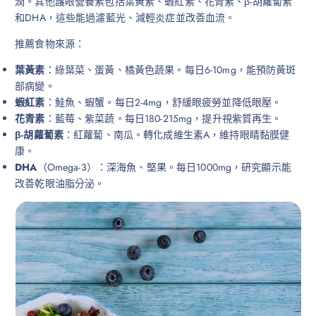
潤。其他護眼營養素包括葉黃素、蝦紅素、花青素、β-胡蘿蔔素
和DHA，這些能過濾藍光、減輕炎症並改善血流。
推薦食物來源：
葉黃素
：綠葉菜、蛋黃、橘黃色蔬果。每日6-10mg，能預防黃斑
部病變。
蝦紅素
：鮭魚、蝦蟹。每日2-4mg，舒緩眼疲勞並降低眼壓。
花青素
：藍莓、紫菜蔬。每日180-215mg，提升視紫質再生。
β-胡蘿蔔素
：紅蘿蔔、南瓜。轉化成維生素A，維持眼睛黏膜健
康。
DHA
（Omega-3）：深海魚、堅果。每日1000mg，研究顯示能
改善乾眼油脂分泌。