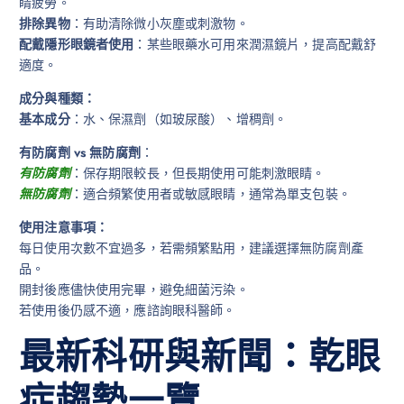
睛疲勞。
排除異物
：有助清除微小灰塵或刺激物。
配戴隱形眼鏡者使用
：某些眼藥水可用來潤濕鏡片，提高配戴舒
適度。
成分與種類：
基本成分
：水、保濕劑（如玻尿酸）、增稠劑。
有防腐劑 vs 無防腐劑
：
有防腐劑
：保存期限較長，但長期使用可能刺激眼睛。
無防腐劑
：適合頻繁使用者或敏感眼睛，通常為單支包裝。
使用注意事項：
每日使用次數不宜過多，若需頻繁點用，建議選擇無防腐劑產
品。
開封後應儘快使用完畢，避免細菌污染。
若使用後仍感不適，應諮詢眼科醫師。
最新科研與新聞：乾眼
症趨勢一覽