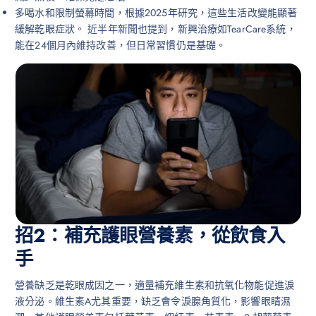
多喝水和限制螢幕時間，根據2025年研究，這些生活改變能顯著
緩解乾眼症狀。 近半年新聞也提到，新興治療如TearCare系統，
能在24個月內維持改善，但日常習慣仍是基礎。
招2：補充護眼營養素，從飲食入
手
營養缺乏是乾眼成因之一，適量補充維生素和抗氧化物能促進淚
液分泌。維生素A尤其重要，缺乏會令淚腺角質化，影響眼睛濕