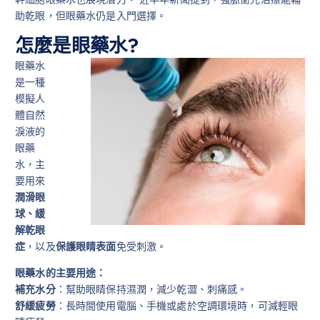
助乾眼，但眼藥水仍是入門選擇。
怎麼是眼藥水?
眼藥水
是一種
模擬人
體自然
淚液的
眼藥
水，主
要用來
潤滑眼
球、緩
解乾眼
症
，以及
保護眼睛表面
免受刺激。
眼藥水的主要用途：
補充水分
：幫助眼睛保持濕潤，減少乾澀、刺痛感。
舒緩疲勞
：長時間使用電腦、手機或處於空調環境時，可減輕眼