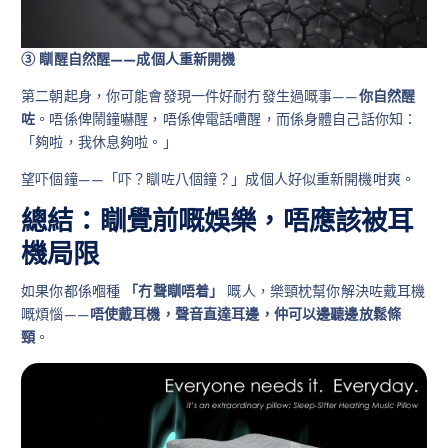
③ 瞓醒自然醒——成個人重新開機
第二朝起身，你可能會發現一件好耐冇發生過嘅事——
你自然醒
咗
。唔係俾鬧鐘嚇醒，唔係俾電話嘈醒，而係身體自己話你知：
「夠啦，我休息夠啦。」
望吓個鐘——「吓？瞓咗八個鐘？」成個人好似重新開機咁爽。
總結：瞓覺前嘅娛樂，唔應該被耳
機局限
如果你都係嗰種
「冇聲瞓唔着」
嘅人，樂頸枕幫你解決咗戴耳機
嘅煩惱——
唔使戴耳機，聲音直達耳邊，仲可以邊聽邊放鬆條
頸
。