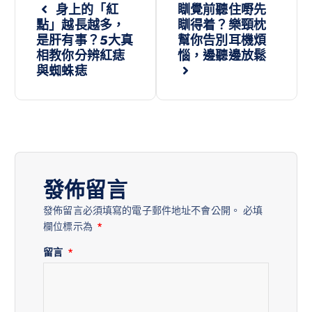
身上的「紅
瞓覺前聽住嘢先
點」越長越多，
瞓得着？樂頸枕
是肝有事？5大真
幫你告別耳機煩
相教你分辨紅痣
惱，邊聽邊放鬆
與蜘蛛痣
發佈留言
發佈留言必須填寫的電子郵件地址不會公開。
必填
欄位標示為
*
留言
*