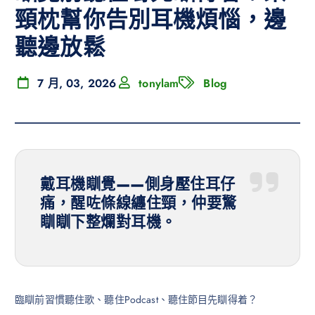
頸枕幫你告別耳機煩惱，邊
聽邊放鬆
7 月, 03, 2026
tonylam
Blog
戴耳機瞓覺——側身壓住耳仔
痛，醒咗條線纏住頸，仲要驚
瞓瞓下整爛對耳機。
臨瞓前習慣聽住歌、聽住Podcast、聽住節目先瞓得着？