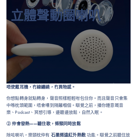
立體聲動圈喇叭
唔使戴耳機，冇線纏繞，冇異物感。
你想點轉身就點轉身，聲音照樣輕輕咁包住你。而且聲音只會集
中喺枕頭範圍，唔會嘈到隔籬嗰個。瞓覺之前，播你鍾意嘅音
樂、Podcast、冥想引導，邊聽邊放鬆，自然入眠。
② 仲會發熱——聽住歌，條頸同時放鬆
除咗喇叭，樂頸枕仲有
石墨烯遠紅外熱敷
功能。瞓覺之前聽住放