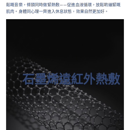
鬆嘅音樂，條頸同時做緊熱敷——促進血液循環，放鬆啲繃緊嘅
肌肉。身體同心理一齊進入休息狀態，效果自然更加好。
石墨烯遠紅外熱敷