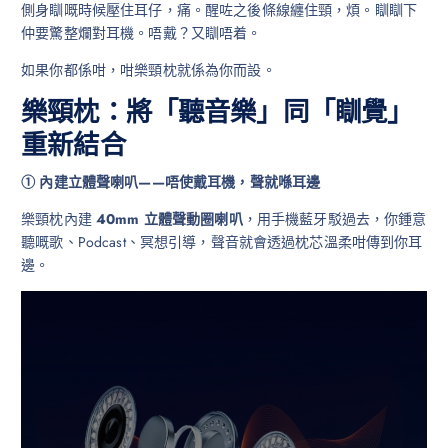
側身瞓嘅時候壓住耳仔，痛。醒咗之後條線纏住頸，煩。瞓瞓下
仲要驚整爛對耳機。唔戴？又瞓唔着。
如果你都係咁，咁樂頸枕就係為你而設。
樂頸枕：將「聽音樂」同「瞓覺」
重新結合
① 內建立體聲喇叭——唔使戴耳機，聲就喺耳邊
樂頸枕內建
40mm 立體聲動圈喇叭
，用手機藍牙駁過去，你鍾意
聽嘅歌、Podcast、冥想引導，聲音就會透過枕芯溫柔咁傳到你耳
邊。