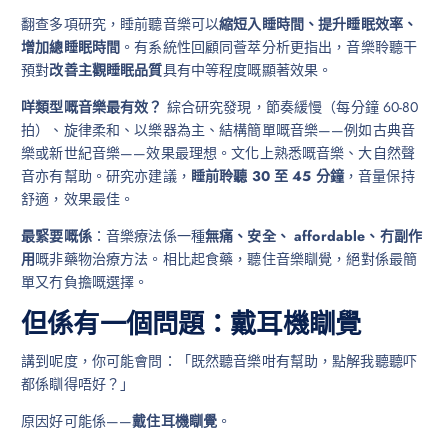
翻查多項研究，睡前聽音樂可以
縮短入睡時間、提升睡眠效率、
增加總睡眠時間
。有系統性回顧同薈萃分析更指出，音樂聆聽干
預對
改善主觀睡眠品質
具有中等程度嘅顯著效果。
咩類型嘅音樂最有效？
綜合研究發現，節奏緩慢（每分鐘 60-80
拍）、旋律柔和、以樂器為主、結構簡單嘅音樂——例如古典音
樂或新世紀音樂——效果最理想。文化上熟悉嘅音樂、大自然聲
音亦有幫助。研究亦建議，
睡前聆聽 30 至 45 分鐘
，音量保持
舒適，效果最佳。
最緊要嘅係
：音樂療法係一種
無痛、安全、 affordable、冇副作
用
嘅非藥物治療方法。相比起食藥，聽住音樂瞓覺，絕對係最簡
單又冇負擔嘅選擇。
但係有一個問題：戴耳機瞓覺
講到呢度，你可能會問：「既然聽音樂咁有幫助，點解我聽聽吓
都係瞓得唔好？」
原因好可能係——
戴住耳機瞓覺
。