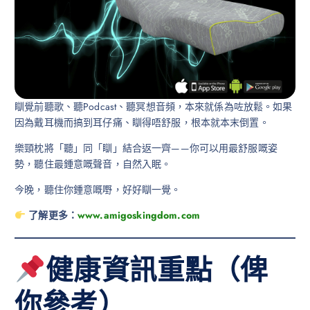
瞓覺前聽歌、聽Podcast、聽冥想音頻，本來就係為咗放鬆。如果
因為戴耳機而搞到耳仔痛、瞓得唔舒服，根本就本末倒置。
樂頸枕將「聽」同「瞓」結合返一齊——你可以用最舒服嘅姿
勢，聽住最鍾意嘅聲音，自然入眠。
今晚，聽住你鍾意嘅嘢，好好瞓一覺。
了解更多：
www.amigoskingdom.com
健康資訊重點（俾
你參考）