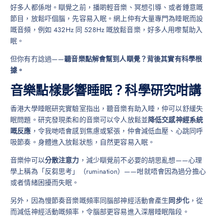
好多人都係咁。瞓覺之前，播啲輕音樂、冥想引導、或者鍾意嘅
節目，放鬆吓個腦，先容易入眠。網上仲有大量專門為睡眠而設
嘅音頻，例如 432Hz 同 528Hz 嘅放鬆音樂，好多人用嚟幫助入
眠。
但你有冇諗過——
聽音樂點解會幫到人瞓覺？背後其實有科學根
據。
音樂點樣影響睡眠？科學研究咁講
香港大學睡眠研究實驗室指出，聽音樂有助入睡，仲可以舒緩失
眠問題。研究發現柔和的音樂可以令人放鬆並
降低交感神經系統
嘅反應
，令我哋唔會感到焦慮或緊張，仲會減低血壓、心跳同呼
吸節奏。身體進入放鬆狀態，自然更容易入眠。
音樂仲可以
分散注意力
，減少瞓覺前不必要的胡思亂想——心理
學上稱為「反芻思考」（rumination）——咁就唔會因為過分擔心
或者情緒困擾而失眠。
另外，因為慢節奏音樂嘅頻率同腦部神經活動會產生
同步化
，從
而減低神經活動嘅頻率，令腦部更容易進入深層睡眠階段。