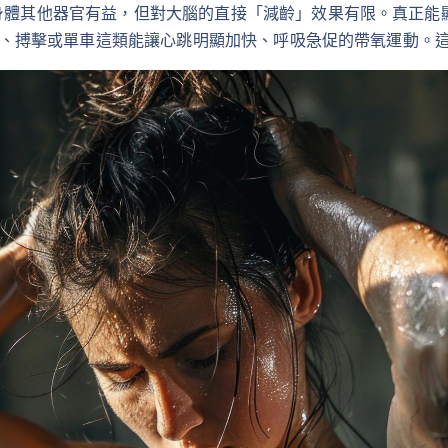
身體其他器官有益，但對大腦的直接「減齡」效果有限。真正能
T）、搏擊或單車這類能讓心跳明顯加快、呼吸急促的帶氧運動。