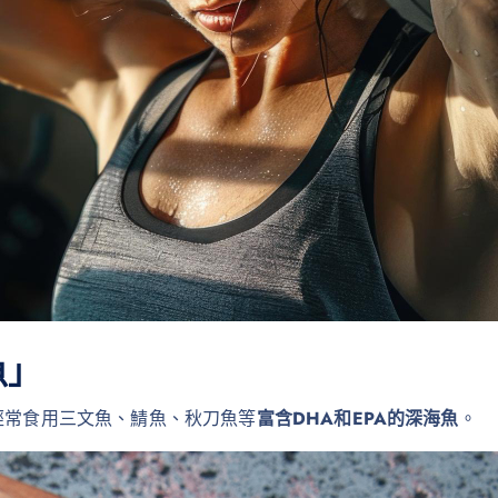
魚」
經常食用三文魚、鯖魚、秋刀魚等
富含DHA和EPA的深海魚
。