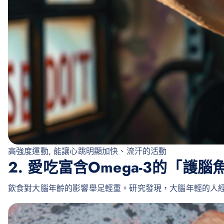
高強度運動, 能讓心跳明顯加快、流汗的活動
2. 愛吃富含Omega-3的「護腦
飲食對大腦年齡的影響舉足輕重。研究發現，大腦年輕的人