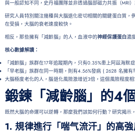
與一般認知不同，史丹福團隊並非透過腦部磁力共振（MRI
研究人員特別關注幾種與大腦退化密切相關的關鍵蛋白質，
在受損，大腦的衰老速度較快。
相反，那些擁有「減齡腦」的人，血液中的
神經保護蛋白
濃
核心數據解讀：
「減齡腦」族群在17年追蹤期內，只有0.35%患上阿茲海默症 (
「早老腦」族群在同一時期，則有4.56%發病 ( 2628 名擁
大腦極度老化的人，腦退化風險激增近3倍，這個風險程度相
鍛鍊「減齡腦」的4
既然大腦的命運可以逆轉，那麼我們該如何行動？研究揭示
1. 規律進行「喘气流汗」的高