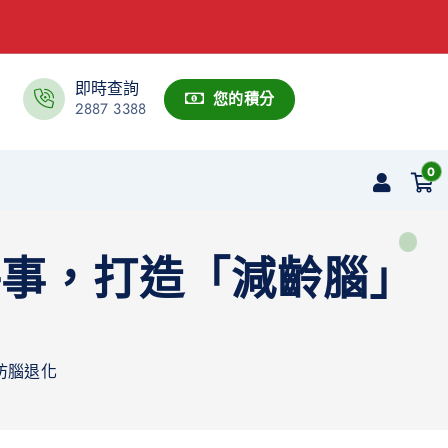
即時查詢
您的積分
2887 3388
0
件事，打造「減齡腦」
防腦退化