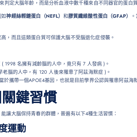
）來判定大腦年齡，而是分析血液中數千種來自不同器官的蛋白
例如
神經絲輕鏈蛋白（NEFL）
和
膠質纖維酸性蛋白（GFAP）
。
度高，而且這類蛋白質可保護大腦不受腦退化症侵襲。
 1998 名擁有減齡腦的人中，竟只有 7 人發病 )。
有早老腦的人中，有 120 人後來罹患了阿茲海默症 )。
當於攜帶一個APOE4基因，也就是目前學界公認與罹患阿茲海
個關鍵習慣
，能讓大腦保持青春的群體，普遍有以下4種生活習慣：
強度運動