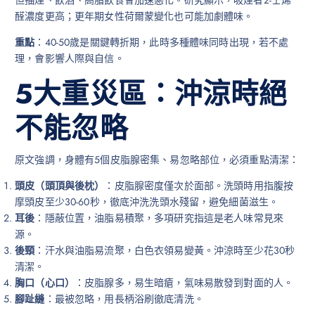
醛濃度更高；更年期女性荷爾蒙變化也可能加劇體味。
重點
：40-50歲是關鍵轉折期，此時多種體味同時出現，若不處
理，會影響人際與自信。
5大重災區：沖涼時絕
不能忽略
原文強調，身體有5個皮脂腺密集、易忽略部位，必須重點清潔：
頭皮（頭頂與後枕）
：皮脂腺密度僅次於面部。洗頭時用指腹按
摩頭皮至少30-60秒，徹底沖洗洗頭水殘留，避免細菌滋生。
耳後
：隱蔽位置，油脂易積聚，多項研究指這是老人味常見來
源。
後頸
：汗水與油脂易流聚，白色衣領易變黃。沖涼時至少花30秒
清潔。
胸口（心口）
：皮脂腺多，易生暗瘡，氣味易散發到對面的人。
腳趾縫
：最被忽略，用長柄浴刷徹底清洗。