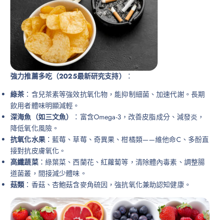
強力推薦多吃（2025最新研究支持）
：
綠茶
：含兒茶素等強效抗氧化物，能抑制細菌、加速代謝。長期
飲用者體味明顯減輕。
深海魚（如三文魚）
：富含Omega-3，改善皮脂成分、減發炎，
降低氧化風險。
抗氧化水果
：藍莓、草莓、奇異果、柑橘類——維他命C、多酚直
接對抗皮膚氧化。
高纖蔬菜
：綠葉菜、西蘭花、紅蘿蔔等，清除體內毒素、調整腸
道菌叢，間接減少體味。
菇類
：香菇、杏鮑菇含麥角硫因，強抗氧化兼助認知健康。