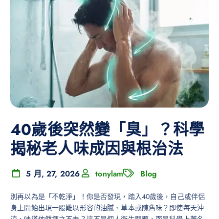
40歲後突然變「臭」？科學
揭秘老人味成因與根治法
5 月, 27, 2026
tonylam
Blog
別再以為是「不乾淨」！你是否發現，踏入40歲後，自己或伴侶
身上開始出現一股難以形容的油膩、草本或陳舊味？即使每天沖
涼，味道依然揮之不去？這不是個人衛生問題，而是科學上著名