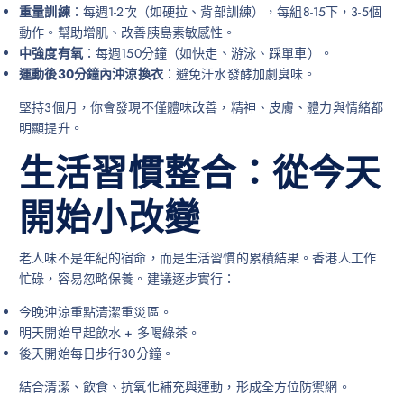
重量訓練
：每週1-2次（如硬拉、背部訓練），每組8-15下，3-5個
動作。幫助增肌、改善胰島素敏感性。
中強度有氧
：每週150分鐘（如快走、游泳、踩單車）。
運動後30分鐘內沖涼換衣
：避免汗水發酵加劇臭味。
堅持3個月，你會發現不僅體味改善，精神、皮膚、體力與情緒都
明顯提升。
生活習慣整合：從今天
開始小改變
老人味不是年紀的宿命，而是生活習慣的累積結果。香港人工作
忙碌，容易忽略保養。建議逐步實行：
今晚沖涼重點清潔重災區。
明天開始早起飲水 + 多喝綠茶。
後天開始每日步行30分鐘。
結合清潔、飲食、抗氧化補充與運動，形成全方位防禦網。