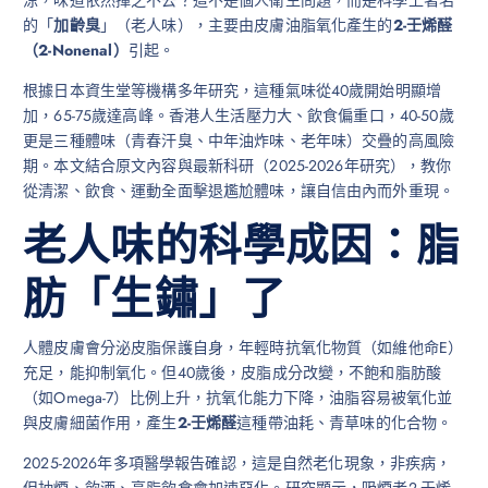
的「
加齡臭
」（老人味），主要由皮膚油脂氧化產生的
2-壬烯醛
（2-Nonenal）
引起。
根據日本資生堂等機構多年研究，這種氣味從40歲開始明顯增
加，65-75歲達高峰。香港人生活壓力大、飲食偏重口，40-50歲
更是三種體味（青春汗臭、中年油炸味、老年味）交疊的高風險
期。本文結合原文內容與最新科研（2025-2026年研究），教你
從清潔、飲食、運動全面擊退尷尬體味，讓自信由內而外重現。
老人味的科學成因：脂
肪「生鏽」了
人體皮膚會分泌皮脂保護自身，年輕時抗氧化物質（如維他命E）
充足，能抑制氧化。但40歲後，皮脂成分改變，不飽和脂肪酸
（如Omega-7）比例上升，抗氧化能力下降，油脂容易被氧化並
與皮膚細菌作用，產生
2-壬烯醛
這種帶油耗、青草味的化合物。
2025-2026年多項醫學報告確認，這是自然老化現象，非疾病，
但抽煙、飲酒、高脂飲食會加速惡化。研究顯示，吸煙者2-壬烯