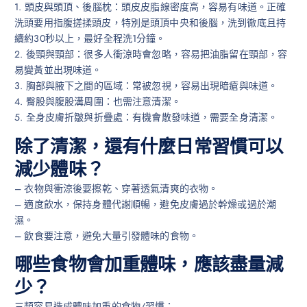
1. 頭皮與頭頂、後腦枕：頭皮皮脂線密度高，容易有味道。正確
洗頭要用指腹搓揉頭皮，特別是頭頂中央和後腦，洗到徹底且持
續約30秒以上，最好全程洗1分鐘。
2. 後頸與頸部：很多人衝涼時會忽略，容易把油脂留在頸部，容
易變黃並出現味道。
3. 胸部與腋下之間的區域：常被忽視，容易出現暗瘡與味道。
4. 臀股與腹股溝周圍：也需注意清潔。
5. 全身皮膚折皺與折疊處：有機會散發味道，需要全身清潔。
除了清潔，還有什麼日常習慣可以
減少體味？
– 衣物與衝涼後要擦乾、穿著透氣清爽的衣物。
– 適度飲水，保持身體代謝順暢，避免皮膚過於幹燥或過於潮
濕。
– 飲食要注意，避免大量引發體味的食物。
哪些食物會加重體味，應該盡量減
少？
三類容易造成體味加重的食物/習慣：