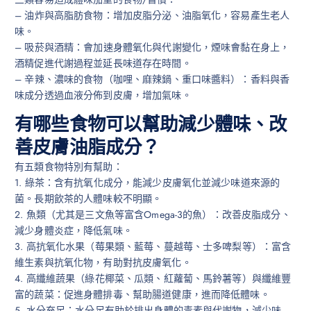
– 油炸與高脂肪食物：增加皮脂分泌、油脂氧化，容易產生老人
味。
– 吸菸與酒精：會加速身體氧化與代謝變化，煙味會黏在身上，
酒精促進代謝過程並延長味道存在時間。
– 辛辣、濃味的食物（咖哩、麻辣鍋、重口味醬料）：香料與香
味成分透過血液分佈到皮膚，增加氣味。
有哪些食物可以幫助減少體味、改
善皮膚油脂成分？
有五類食物特別有幫助：
1. 綠茶：含有抗氧化成分，能減少皮膚氧化並減少味道來源的
菌。長期飲茶的人體味較不明顯。
2. 魚類（尤其是三文魚等富含Omega-3的魚）：改善皮脂成分、
減少身體炎症，降低氣味。
3. 高抗氧化水果（莓果類、藍莓、蔓越莓、士多啤梨等）：富含
維生素與抗氧化物，有助對抗皮膚氧化。
4. 高纖維蔬果（綠花椰菜、瓜類、紅蘿蔔、馬鈴薯等）與纖維豐
富的蔬菜：促進身體排毒、幫助腸道健康，進而降低體味。
5. 水分充足：水分足有助於排出身體的毒素與代謝物，減少味