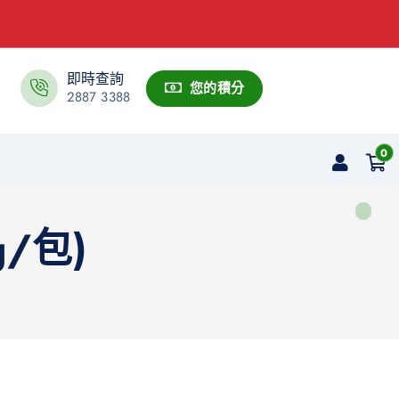
即時查詢
您的積分
2887 3388
0
g/包)