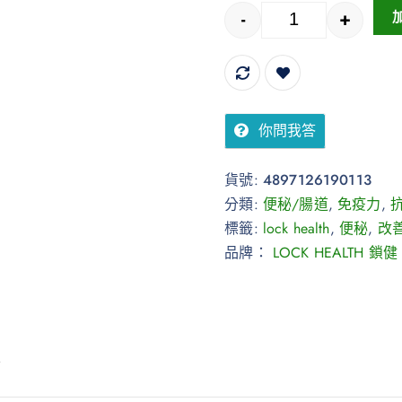
-
+
你問我答
貨號:
4897126190113
分類:
便秘/腸道
,
免疫力
,
標籤:
lock health
,
便秘
,
改
品牌：
LOCK HEALTH 鎖健