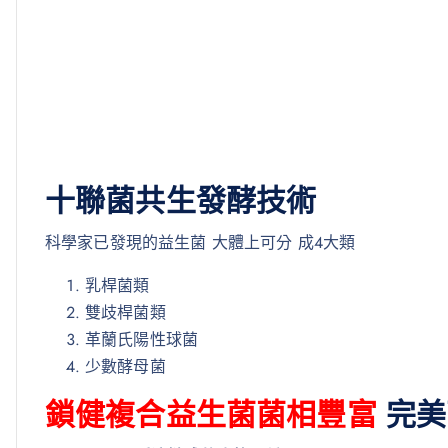
十聯菌共生發酵技術
科學家已發現的益生菌 大體上可分 成4大類
乳桿菌類
雙歧桿菌類
革蘭氏陽性球菌
少數酵母菌
鎖健複合益生菌菌相豐富
完美