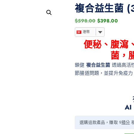
複合益生菌 (3
$
598.00
$
398.00
港幣
便秘、腹瀉
菌，
鎖健
複合益生菌
透過高活
節腸道問題，並提升免疫力
A
選購這款產品，賺取 9
積分