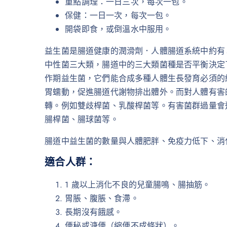
重點調理：一日三次，每次一包。
保健：一日一次，每次一包。
開袋即食，或倒溫水中服用。
益生菌是腸道健康的潤滑劑．人體腸道系統中約有
中性菌三大類，腸道中的三大類菌種是否平衡決定
作期益生菌，它們能合成多種人體生長發育必須的
胃蠕動，促進腸道代謝物排出體外。而對人體有害
轉。例如雙歧桿菌、乳酸桿菌等。有害菌群過量會
腸桿菌、腸球菌等。
腸道中益生菌的數量與人體肥胖、免疫力低下、消
適合人群：
1 歲以上消化不良的兒童腸鳴、腸抽筋。
胃脹、腹脹、食滯。
長期沒有餓感。
便秘或溏便（縮便不成條狀）。