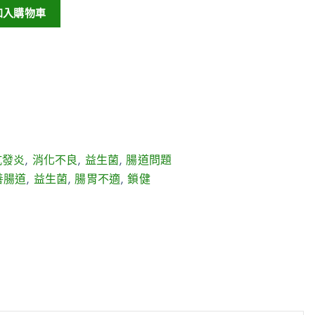
加入購物車
抗發炎
,
消化不良
,
益生菌
,
腸道問題
善腸道
,
益生菌
,
腸胃不適
,
鎖健