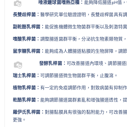
唾液鏈球菌嗜熱亞種：
能夠降低腸道pH值
長雙歧桿菌：
醫學研究單位驗證證明，長雙歧桿菌具有調
副乾酪乳桿菌：
能促進機體微生物菌群平衡以及刺激特異
嗜酸乳桿菌：
調整腸道菌群平衡，分泌抗生物素類物質
鼠李糖乳桿菌：
能夠成為人體腸道粘膜的生物屏障，調
發酵乳桿菌：
可改善腸道內環境、調節腸道
瑞士乳桿菌：
可調節腸道微生物菌群平衡，止腹瀉。
植物乳桿菌：
有一定的免疫調節作用，對致病菌有抑制作
乾酪乳桿菌：
能夠調節腸道菌群紊亂和增強腸道透性，
羅伊氏乳桿菌：
對腸黏膜具有很強的黏附能力，可改善腸
更強。