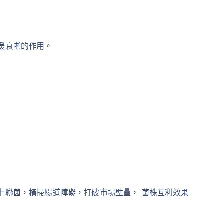
緩衰老的作用。
十聯菌，橫掃腸道障礙，打破市場壁壘， 菌株互利效果