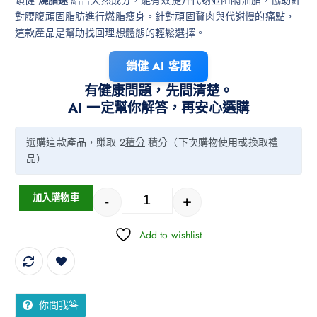
鎖健
燒脂速
結合天然成分，能有效提升代謝並阻隔油脂，協助針
對腰腹頑固脂肪進行燃脂瘦身。針對頑固贅肉與代謝慢的痛點，
這款產品是幫助找回理想體態的輕鬆選擇。
鎖健 AI 客服
有健康問題，先問清楚。
AI 一定幫你解答，再安心選購
選購這款產品，賺取 2
積分
積分（下次購物使用或換取禮
品）
-
+
加入購物車
Add to wishlist
你問我答