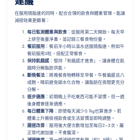
建議
在服用燒脂速的同時，配合合理的飲食與體重管理，能讓
減磅效果更顯著：
每日監測體重與飲食
：從服用第二天開始，每天早
上排空後量淨重，並記錄三餐食物份量。
餐前服用
：餐前半小時以溫水送服燒脂速，例如午
餐前服用3粒，搭配正常餐食。
保持飢餓感
：堅持「有餓感才進食」，讓身體在飢
餓時分解脂肪供能。
斷晚餐法
：將晚餐食物轉移至早餐，午餐偏遲且八
成飽，睡前避免碳水化合物，讓脂肪在夜間更充分
分解。
逐步適應
：初期晚上不吃東西可能不習慣，但一週
後身體會逐漸適應。
每日體重下降
：即使每天減少0.1kg也算進步，若
體重上升需檢視飲食或生活習慣並即時調整。
腸道改善
：服用後大便次數增加至每日2–3次，屬
正常代謝加速，不會腹瀉。
減磅進度
：第一週減磅幅度有限（約1–8磅），第