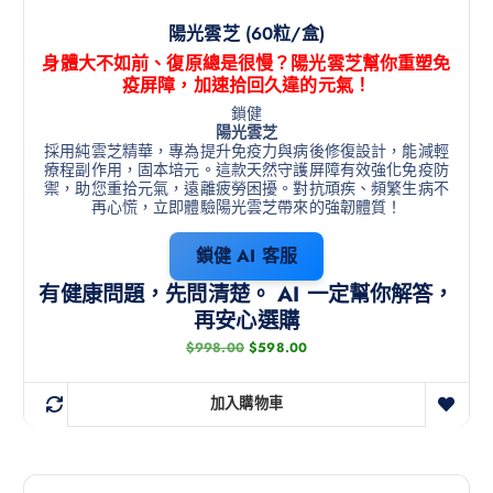
陽光雲芝 (60粒/盒)
身體大不如前、復原總是很慢？陽光雲芝幫你重塑免
疫屏障，加速拾回久違的元氣！
鎖健
陽光雲芝
採用純雲芝精華，專為提升免疫力與病後修復設計，能減輕
療程副作用，固本培元。這款天然守護屏障有效強化免疫防
禦，助您重拾元氣，遠離疲勞困擾。對抗頑疾、頻繁生病不
再心慌，立即體驗陽光雲芝帶來的強韌體質！
鎖健 AI 客服
有健康問題，先問清楚。 AI 一定幫你解答，
再安心選購
$
998.00
$
598.00
加入購物車