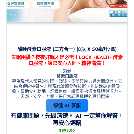
酣睡酵素口服液 (三方合一) (8瓶 X 50毫升/盒)
失眠困擾？夜夜好眠才是必需！LOCK HEALTH 酵素
口服液，讓您安心入睡、精神滿滿！
鎖健
酵素口服液
專為現代人常見的失眠、淺睡、多夢與壓力過大而設計。它
結合傳統中藥名方與現代液體發酵技術，能快速被身體吸
收，幫助安神助眠、舒緩焦慮，讓您重拾深度睡眠與活力。
天然、安全、方便，是日常調理睡眠的理想選擇。
鎖健 AI 客服
有健康問題，先問清楚。 AI 一定幫你解答，
再安心選購
$
898.00