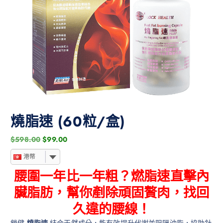
燒脂速 (60粒/盒)
$
598.00
$
99.00
港幣
腰圍一年比一年粗？燃脂速直擊內
臟脂肪，幫你剷除頑固贅肉，找回
久違的腰線！