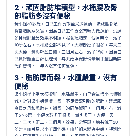
2．頑固脂肪堆積型，水桶腰及臀
部脂肪多沒有便秘
黃小姐40多歲，自己工作長期坐又少運動，造成腰部及
臀部脂肪厚又實。因為自己工作累沒有精力做運動，試過
多種減肥產品效果不明顯。服食燒脂速一個月時間，減了
10磅左右，水桶腰全部不見了，大腿都瘦了很多。每天二
次大便，體態輕盈自如。三個月左右，減了15磅，因為自
己覺得體重已經很理想，每天改為保健份量用于鞏固新陳
代謝習慣。一年內沒有任何反彈。
3．脂肪厚而鬆，水腫嚴重，沒有
便秘
梁小姐從小到大都虛胖，水腫嚴重。自己食量很小也很難
減。針對梁小姐體虛，氣血不足情況引致的肥胖，建議服
食靈芝丹和燒脂速。補氣血的同時減肥。一個月左右，減
了5、6磅，小便次數多了很多，量也多了。大便一天
二、三次，第二、三個月，效果非常明顯，總共減了20
多磅。而且身形小了四個碼，由加加大變為中碼。特別開