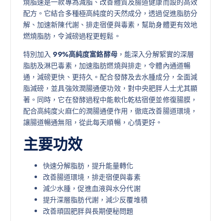
燒脂速是一款專為減脂、改善體質及腸道健康而設的高效
配方。它結合多種極高純度的天然成分，透過促進脂肪分
解、加速新陳代謝、排走宿便與毒素，幫助身體更有效地
燃燒脂肪，令減磅過程更輕鬆。
特別加入
99%高純度富鉻酵母
，能深入分解緊實的深層
脂肪及淋巴毒素，加速脂肪燃燒與排走，令體內通道暢
通，減磅更快、更持久。配合發酵及去水腫成分，全面減
脂減磅，並具強效潤腸通便功效，對中央肥胖人士尤其顯
著。同時，它在發酵過程中能軟化乾枯宿便並修復腸膜，
配合高純度火麻仁的潤腸通便作用，徹底改善腸道環境，
讓腸道暢通無阻，從此每天順暢，心情更好。
主要功效
快速分解脂肪，提升能量轉化
改善腸道環境，排走宿便與毒素
減少水腫，促進血液與水分代謝
提升深層脂肪代謝，減少反覆堆積
改善頑固肥胖與長期便秘問題