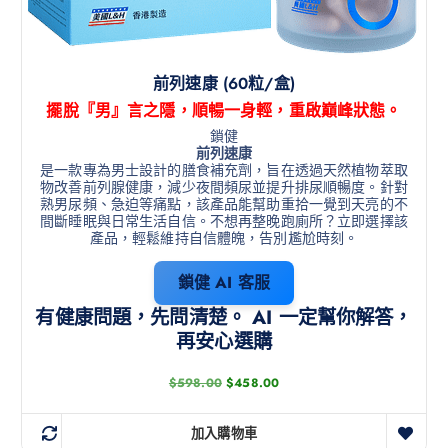
前列速康 (60粒/盒)
擺脫『男』言之隱，順暢一身輕，重啟巔峰狀態。
鎖健
前列速康
是一款專為男士設計的膳食補充劑，旨在透過天然植物萃取
物改善前列腺健康，減少夜間頻尿並提升排尿順暢度。針對
熟男尿頻、急迫等痛點，該產品能幫助重拾一覺到天亮的不
間斷睡眠與日常生活自信。不想再整晚跑廁所？立即選擇該
產品，輕鬆維持自信體魄，告別尷尬時刻。
鎖健 AI 客服
有健康問題，先問清楚。 AI 一定幫你解答，
再安心選購
$
598.00
$
458.00
加入購物車