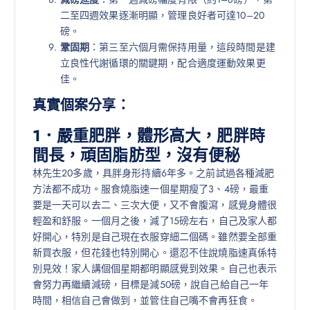
二至四週效果逐漸明顯，管理良好者可達10–20
磅。
鞏固期
：第三至六個月需保持用量，這段時間是建
立良性代謝循環的關鍵期，配合適度運動效果更
佳。
真實個案分享：
1．嚴重肥胖，體形高大，肥胖時
間長，頑固脂肪型，沒有便秘
林先生20多歲，具胖身形持續6年多。之前試過各種減肥
方法都不成功。服食燒脂速一個星期瘦了3、4磅，最重
要是一天可以去二、三次大便，又不會腹瀉，感覺身體很
輕盈和舒服。一個月之後，減了15磅左右，自己及家人都
好開心，特別是自己現在衣服穿細二個碼。雖然要全部重
新買衣服，但花錢也特別開心。還忍不住說燒脂速真係特
別見效！家人講個個星期都明顯感覺到效果。自己也表示
會努力再繼續減磅，目標是減50磅，說自己給自己一年
時間，相信自己會做到，並管住自己嘴不會再狂食。