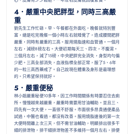
心，皮膚有少少鬆馳，一年左右皮膚就回復緊實。
4．嚴重中央肥胖型，同時三高嚴
重
劉先生工作忙碌，早、午餐都在外面吃，晚餐就特別豐
富，總是吃完晚餐一個小時左右就睡覺了，造成腰間肥胖
嚴重，同時有嚴重的三高。服用燒脂速和血管通。一個月
左右，減磅8磅左右。大便初期每天三、四次，不腹瀉。
三個月左右，減了15磅，中央肥胖完全消失，身型均勻偏
少肥。三高全部消失，血液指標全部正常，服了5、6年
的一粒三高西藥戒了。自己說現在體重及身形是最理想
的。只希望保持就好。
5．嚴重便秘
林小姐嚴重秘便10多年，因工作時間關係有時要忍住去廁
所。慢慢越來越嚴重，嚴重時需要用甘油輔助。並且三、
四先有一次大便，一直很不舒服。市面很多昂貴通便產品
試過，中醫也看過，都沒有改善。服用燒脂速後的第一次
大便時間離上次三天，但不需甘油輔助，明顯排出很多干
細的排泄物，排干細排泄物差不多維持一個月左右，排便