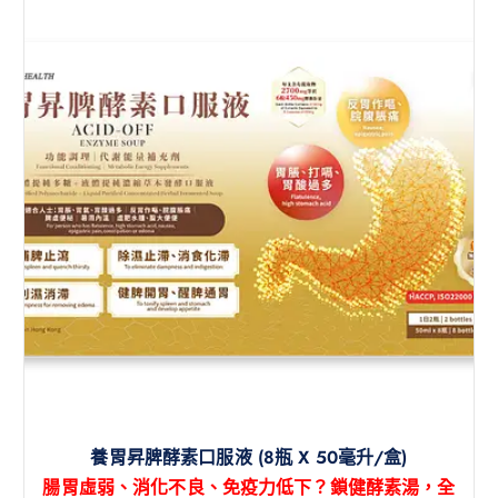
養胃昇脾酵素口服液 (8瓶 X 50毫升/盒)
腸胃虛弱、消化不良、免疫力低下？鎖健酵素湯，全