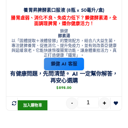
養胃昇脾酵素口服液 (8瓶 x 50毫升/盒)
腸胃虛弱、消化不良、免疫力低下？鎖健酵素湯，全
面調理脾胃，還你健康活力！
鎖健
酵素湯
以「固體提取＋液體發酵」的雙效配方，結合八大益生菌，
專注健脾養胃、促進消化、提升免疫力，並有效改善亞健康
與延緩衰老。它能快速恢復腸胃功能，讓身體重拾活力，真
正打造健康「鐵胃」。
鎖健 AI 客服
有健康問題，先問清楚。 AI 一定幫你解答，
再安心選購
$
898.00
-
+
加入購物車