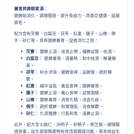
養胃昇脾酵素湯：
健脾助消化、調理腸道、提升免疫力、改善亞健康、延緩
衰老。
配方含有芡實、白扁豆、茯苓、紅棗、蓮子、山楂、佛
手、砂仁等，具有健脾養胃、促進消化之效：
芡實：
健脾止瀉、祛濕止帶；補脾益腎、祛濕。
白扁豆：
健脾養胃、清暑熱；和中祛濕、解暑解
毒。
茯苓：
利水滲濕、健脾安神；益脾胃、疏肝解
鬱。
紅棗：
補中益氣、養血安神；健脾養胃。
蓮子：
健脾止瀉、養心安神；益腎固精。
山楂：
健脾養胃、消食化積、活血化痰。
佛手：
疏肝健脾、和胃理氣、消食解鬱。
砂仁：
化濕醒脾、行氣和胃、溫脾止瀉。
此外，配方含火麻仁、決明子、枳椇子、黑芝麻，調理腸
道排毒；益生菌發酵產物有效改善腸道功能，草本與益生