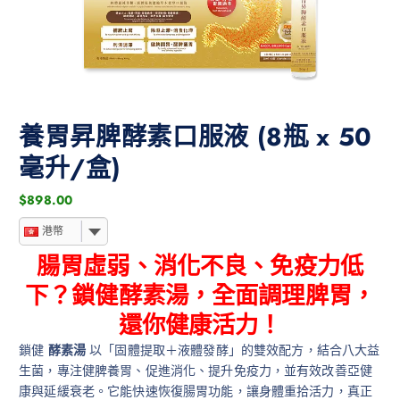
養胃昇脾酵素口服液 (8瓶 x 50
毫升/盒)
$
898.00
港幣
腸胃虛弱、消化不良、免疫力低
下？鎖健酵素湯，全面調理脾胃，
還你健康活力！
鎖健
酵素湯
以「固體提取＋液體發酵」的雙效配方，結合八大益
生菌，專注健脾養胃、促進消化、提升免疫力，並有效改善亞健
康與延緩衰老。它能快速恢復腸胃功能，讓身體重拾活力，真正