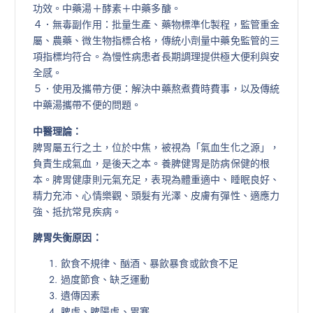
功效。中藥湯＋酵素＋中藥多醣。
４．無毒副作用：批量生產、藥物標準化製程，監管重金
屬、農藥、微生物指標合格，傳統小劑量中藥免監管的三
項指標均符合。為慢性病患者長期調理提供極大便利與安
全感。
５．使用及攜帶方便：解決中藥熬煮費時費事，以及傳統
中藥湯攜帶不便的問題。
中醫理論：
脾胃屬五行之土，位於中焦，被視為「氣血生化之源」，
負責生成氣血，是後天之本。養脾健胃是防病保健的根
本。脾胃健康則元氣充足，表現為體重適中、睡眠良好、
精力充沛、心情樂觀、頭髮有光澤、皮膚有彈性、適應力
強、抵抗常見疾病。
脾胃失衡原因：
飲食不規律、酗酒、暴飲暴食或飲食不足
過度節食、缺乏運動
遺傳因素
脾虛、脾陽虛、胃寒