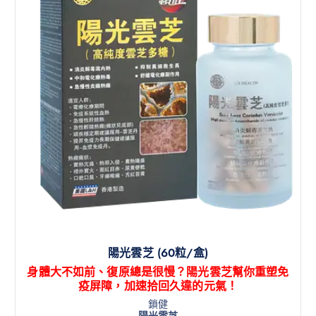
陽光雲芝 (60粒/盒)
身體大不如前、復原總是很慢？陽光雲芝幫你重塑免
疫屏障，加速拾回久違的元氣！
鎖健
陽光雲芝