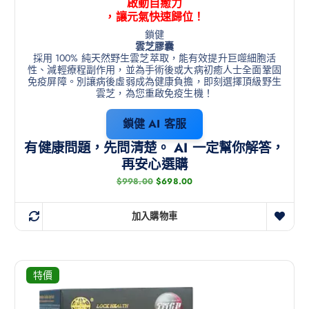
啟動自癒力
，讓元氣快速歸位！
鎖健
雲芝膠囊
採用 100% 純天然野生雲芝萃取，能有效提升巨噬細胞活
性、減輕療程副作用，並為手術後或大病初癒人士全面鞏固
免疫屏障。別讓病後虛弱成為健康負擔，即刻選擇頂級野生
雲芝，為您重啟免疫生機！
鎖健 AI 客服
有健康問題，先問清楚。 AI 一定幫你解答，
再安心選購
$
998.00
$
698.00
加入購物車
特價