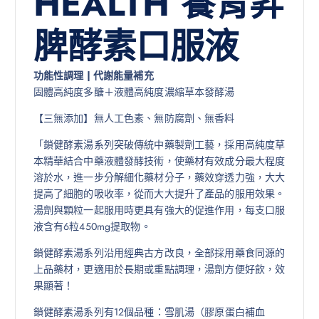
HEALTH 養胃昇
脾酵素口服液
功能性調理 | 代謝能量補充
固體高純度多醣＋液體高純度濃縮草本發酵湯
【三無添加】無人工色素、無防腐劑、無香料
「鎖健酵素湯系列突破傳統中藥製劑工藝，採用高純度草
本精華結合中藥液體發酵技術，使藥材有效成分最大程度
溶於水，進一步分解細化藥材分子，藥效穿透力強，大大
提高了細胞的吸收率，從而大大提升了產品的服用效果。
湯劑與顆粒一起服用時更具有強大的促進作用，每支口服
液含有6粒450mg提取物。
鎖健酵素湯系列沿用經典古方改良，全部採用藥食同源的
上品藥材，更適用於長期或重點調理，湯劑方便好飲，效
果顯著！
鎖健酵素湯系列有12個品種：雪肌湯（膠原蛋白補血