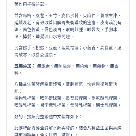
菌作用相得益彰。
並含烏梅、桑葚、玉竹、膨化沙棘、火麻仁，養陰生津、
延緩衰老，有效改善因脾胃失衡導致的痤瘡、皮膚暗沉有
斑、面色萎黃、唇色淡白、眼睛紅腫、眼袋大、手腳冰
冷、掉髮、睡覺流口水等問題。
另含佛手、枳殼、豆蔻，理氣祛濕；小茴香、高良薑，溫
胃散寒，改善亞健康。
五無添加：
無激素、無防腐劑、無色素、無藥物、無香
料。
八種益生菌酵解腸胃殘留，健脾補氣，快速恢復脾胃功
能：
植物乳桿菌、嗜熱鏈球菌、長雙歧桿菌、副乾酪乳桿菌、
嗜酸乳桿菌、鼠李糖乳桿菌、發酵乳桿菌、瑞士乳桿菌。
好的，接續完整繁體中文翻譯如下：
此健脾配方經全酵解水解與發酵，結合八種益生菌與高純
度植物精華，全面打造「鐵胃」。