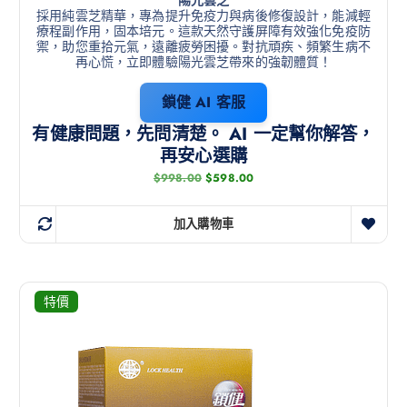
採用純雲芝精華，專為提升免疫力與病後修復設計，能減輕
療程副作用，固本培元。這款天然守護屏障有效強化免疫防
禦，助您重拾元氣，遠離疲勞困擾。對抗頑疾、頻繁生病不
再心慌，立即體驗陽光雲芝帶來的強韌體質！
鎖健 AI 客服
有健康問題，先問清楚。 AI 一定幫你解答，
再安心選購
$
998.00
$
598.00
加入購物車
特價