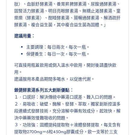
肽）、血脈舒酵素湯、養胃昇脾酵素湯、尿酸通酵素湯、
固腎活力酵素湯、明目亮眼酵素湯、無糖止渴酵素湯、童
樂樂（酵素湯）、酣睡酵素湯、腸暢通酵素湯、解酒疏肝
酵素湯、複合益生菌，其中複合益生菌為固體。」
建議用量：
主要調理：每日兩次，每次一瓶。
保健養生：每日一次，每次一瓶。
可直接用瓶蓋飲用或倒入溫水中飲用，開封後請盡快飲
用。
建議服用本產品期間多喝水，以促進代謝。
鎖健酵素湯系列五大創新優點：
１．口感好：解決傳統中藥湯口感差、難入口的問題。
２．易吸收：破壁、酶解、發酵、萃取，獨家創新控溫多
段連續式發酵技術，充分溶解中藥有效成分，起效快，解
決中藥藥效慢難吸收的問題。
３．功效強：固體提純提取物＋液體發酵提取，每支含有
提取物2700mg＝6粒450mg膠囊成分，飲一支等於三支