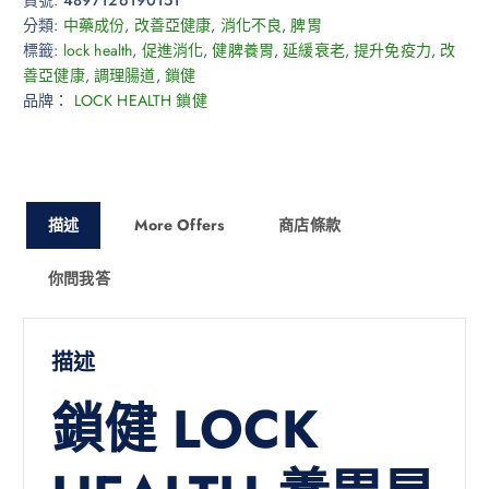
分類:
中藥成份
,
改善亞健康
,
消化不良
,
脾胃
標籤:
lock health
,
促進消化
,
健脾養胃
,
延緩衰老
,
提升免疫力
,
改
善亞健康
,
調理腸道
,
鎖健
品牌：
LOCK HEALTH 鎖健
描述
More Offers
商店條款
你問我答
描述
鎖健 LOCK