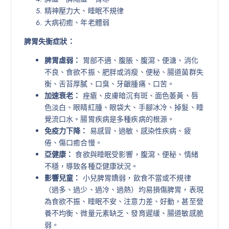
精神壓力大、睡眠不規律
大病初癒、年老體弱
脾胃失衡症狀：
脾胃虛弱：
胃部不適、腹脹、腹瀉、便溏、消化
不良、食欲不振、肥胖或消瘦、便秘、腸道菌群失
衡、舌苔厚膩、口臭、牙齦腫痛、口苦。
加速衰老：
痤瘡、皮膚暗沉有斑、面色萎黃、唇
色淡白、眼睛紅腫、眼袋大、手腳冰冷、掉髮、睡
覺流口水。腸胃疾病是多種疾病的根源。
免疫力下降：
易感冒、過敏、感染性疾病、疲
倦、傷口癒合慢。
亞健康：
食欲與睡眠受影響，腹瀉、便秘、情緒
不穩，導致各種亞健康狀況。
影響兒童：
小兒脾胃嬌弱，飲食不當或不規律
（過多、過少、過冷、過熱）均易損傷脾胃，表現
為食欲不振、睡眠不安、注意力差、好動，甚至營
養不均衡、微量元素缺乏、發育遲緩、腸道敏感脆
弱。