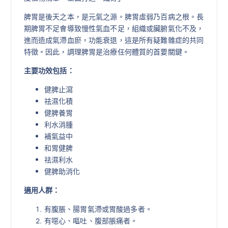
脾胃是後天之本，是元氣之源。脾胃虛弱乃百病之根。長
期脾胃不足會導致慢性氣血不足，組織或臟腑氣化不及，
進而造成氣滯血瘀，功能衰退，這是所有疑難雜症的共同
特徵。因此，調理脾胃是治療任何體質的首要關鍵。
主要功效包括：
健脾止瀉
祛濕化積
健脾養胃
利水消腫
補氣益中
和胃健脾
祛濕利水
健脾助消化
適用人群：
有腹脹、腸胃氣滯或胃酸過多者。
有噁心、嘔吐、腹部脹痛者。