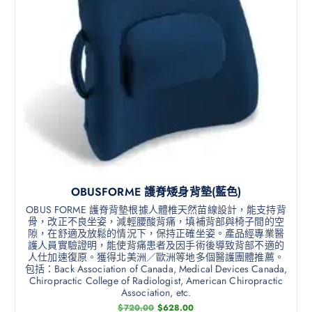
OBUSFORME 護脊矮身背墊(藍色)
OBUS FORME 護脊背墊根據人體椎天然苗線設計，能支持背
骨，改正不良坐姿，減輕腰酸背痛，填補背部與椅子間的空
隙，在舒適及放鬆的情況下，保持正確坐姿。產品經專業醫
護人員實驗證明，能使背痛患者及因手術後導致背部不適的
人仕加速復原。獲得北美洲／歐洲等地多個醫護團體推薦。
包括：Back Association of Canada, Medical Devices Canada,
Chiropractic College of Radiologist, American Chiropractic
Association, etc.
$
720.00
$
628.00