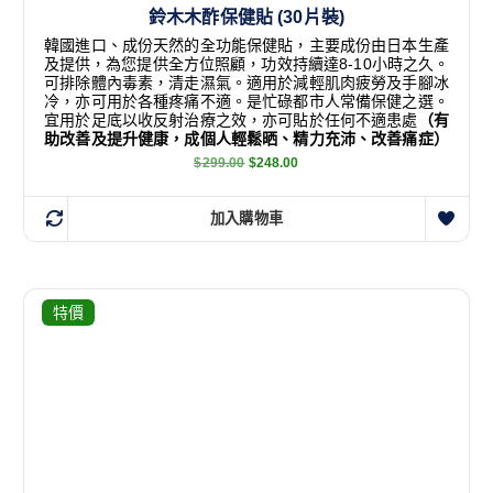
鈴木木酢保健貼 (30片裝)
韓國進口、成份天然的全功能保健貼，主要成份由日本生產
及提供，為您提供全方位照顧，功效持續達8-10小時之久。
可排除體內毒素，清走濕氣。適用於減輕肌肉疲勞及手腳冰
冷，亦可用於各種疼痛不適。是忙碌都市人常備保健之選。
宜用於足底以收反射治療之效，亦可貼於任何不適患處
（有
助改善及提升健康，成個人輕鬆晒、精力充沛、改善痛症）
$
299.00
$
248.00
加入購物車
特價