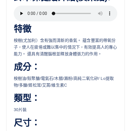
特徵
桉樹(尤加利）含有強而清新的香氣。 蘊含豐富的帶氧份
子，使人在疲倦或難以集中的情況下，有效提高人的專心
能力。 還具有清醒腦根並釋放身體張力的作用。
成分：
桉樹油/殼聚醣/電氣石/木醋/澱粉/高純二氧化矽/ Lo提取
物/多醣/姬松茸/艾蒿/維生素C
類型：
30片裝
尺寸：