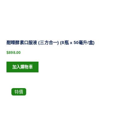
酣睡酵素口服液 (三方合一) (8瓶 x 50毫升/盒)
$
898.00
加入購物車
特價