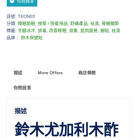
你問我答
貨號:
TEON03
分類:
睡眠助眠
,
按摩 / 恢復用品
,
舒痛產品
,
袪濕
,
骨骼關節
標籤:
手腳冰冷
,
排毒
,
改善睡眠
,
濕重
,
肌肉疲勞
,
腳貼
,
袪濕
品牌：
鈴木保健貼
描述
More Offers
商店條款
你問我答
描述
鈴木尤加利木酢