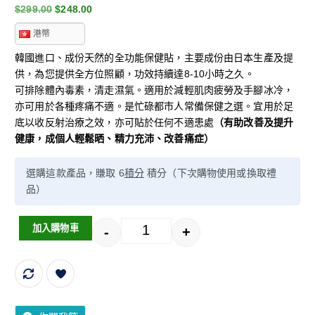
$
299.00
$
248.00
港幣
韓國進口、成份天然的全功能保健貼，主要成份由日本生產及提
供，為您提供全方位照顧，功效持續達8-10小時之久。
可排除體內毒素，清走濕氣。適用於減輕肌肉疲勞及手腳冰冷，
亦可用於各種疼痛不適。是忙碌都市人常備保健之選。宜用於足
底以收反射治療之效，亦可貼於任何不適患處
（有助改善及提升
健康，成個人輕鬆晒、精力充沛、改善痛症）
選購這款產品，賺取 6
積分
積分（下次購物使用或換取禮
品）
加入購物車
-
+