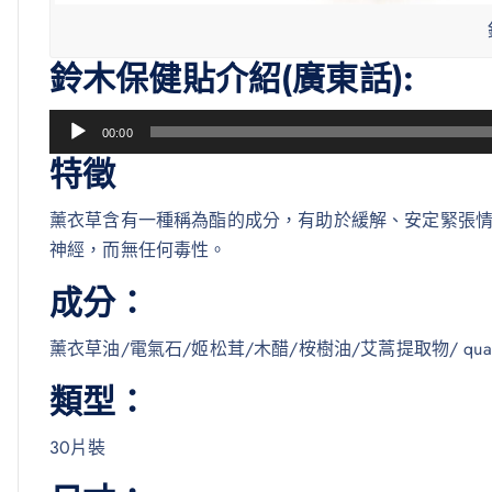
鈴木保健貼介紹(廣東話):
音
00:00
訊
特徵
播
放
薰衣草含有一種稱為酯的成分，有助於緩解、安定緊張
器
神經，而無任何毒性。
成分：
薰衣草油/電氣石/姬松茸/木醋/桉樹油/艾蒿提取物/ qu
類型：
30片裝