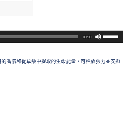
使
00:00
用
向
上
特的香氣和從草藥中提取的生命能量，可釋放張力並安撫
/
向
下
鍵
以
提
高
或
降