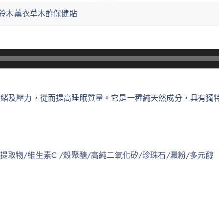
鈴木薰衣草木酢保健貼
情緒及壓力，從而提高睡眠質量。它是一種純天然成分，具有獨
a提取物/維生素C /殼聚醣/高純二氧化矽/珍珠石/澱粉/多元醇