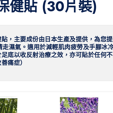
健貼 (30片裝)
貼，主要成份由日本生產及提供，為您提
清走濕氣。適用於減輕肌肉疲勞及手腳冰
於足底以收反射治療之效，亦可貼於任何不
改善痛症）