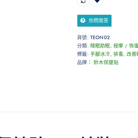
你問我答
貨號:
TEON02
分類:
睡眠助眠
,
按摩 / 恢
標籤:
手腳冰冷
,
排毒
,
改善
品牌：
鈴木保健貼