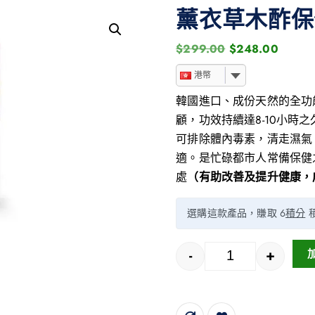
薰衣草木酢保健
$
299.00
$
248.00
港幣
韓國進口、成份天然的全功
顧，功效持續達8-10小時之
可排除體內毒素，清走濕氣
適。是忙碌都市人常備保健
處
（有助改善及提升健康，
選購這款產品，賺取 6
積分
-
+