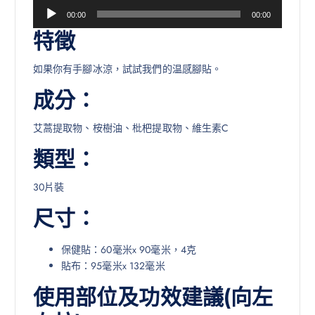
音
00:00
00:00
訊
特徵
播
放
如果你有手腳冰涼，試試我們的温感腳貼。
器
成分：
艾蒿提取物、桉樹油、枇杷提取物、維生素C
類型：
30片裝
尺寸：
保健貼：60毫米x 90毫米，4克
貼布：95毫米x 132毫米
使用部位及功效建議(向左