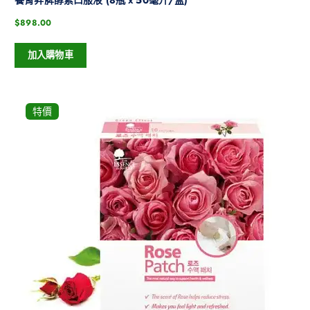
養胃昇脾酵素口服液 (8瓶 x 50毫升/盒)
$
898.00
加入購物車
特價