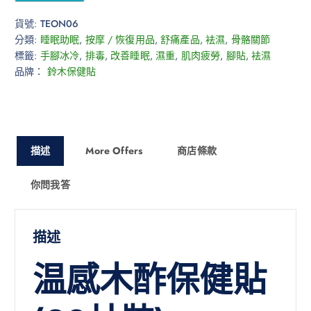
貨號:
TEON06
分類:
睡眠助眠
,
按摩 / 恢復用品
,
舒痛產品
,
袪濕
,
骨骼關節
標籤:
手腳冰冷
,
排毒
,
改善睡眠
,
濕重
,
肌肉疲勞
,
腳貼
,
袪濕
品牌：
鈴木保健貼
描述
More Offers
商店條款
你問我答
描述
温感木酢保健貼