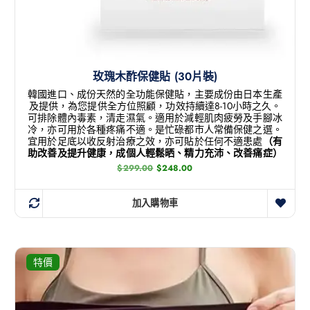
玫瑰木酢保健貼 (30片裝)
韓國進口、成份天然的全功能保健貼，主要成份由日本生產
及提供，為您提供全方位照顧，功效持續達8-10小時之久。
可排除體內毒素，清走濕氣。適用於減輕肌肉疲勞及手腳冰
冷，亦可用於各種疼痛不適。是忙碌都市人常備保健之選。
宜用於足底以收反射治療之效，亦可貼於任何不適患處
（有
助改善及提升健康，成個人輕鬆晒、精力充沛、改善痛症）
$
299.00
$
248.00
加入購物車
特價