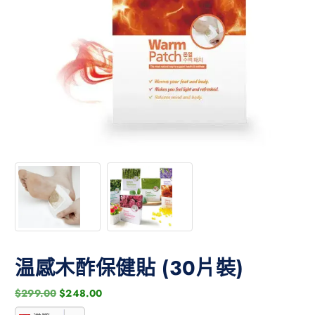
温感木酢保健貼 (30片裝)
$
299.00
$
248.00