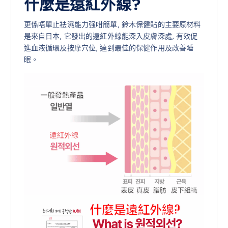
什麼是遠紅外線?
更係唔單止袪濕能力强咁簡單, 鈴木保健貼的主要原材料
是來自日本, 它發出的遠紅外線能深入皮膚深處, 有效促
進血液循環及按摩穴位, 達到最佳的保健作用及改善睡
眠。