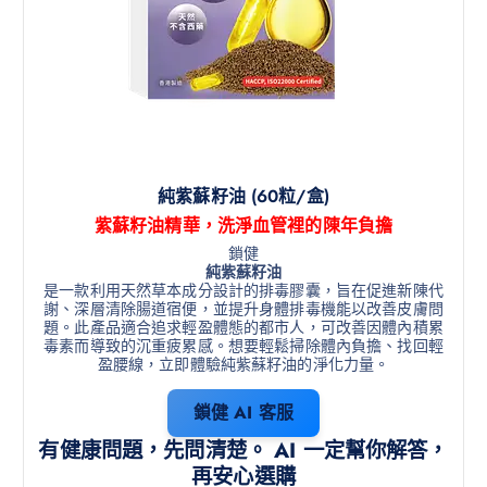
純紫蘇籽油 (60粒/盒)
紫蘇籽油精華，洗淨血管裡的陳年負擔
鎖健
純紫蘇籽油
是一款利用天然草本成分設計的排毒膠囊，旨在促進新陳代
謝、深層清除腸道宿便，並提升身體排毒機能以改善皮膚問
題。此產品適合追求輕盈體態的都市人，可改善因體內積累
毒素而導致的沉重疲累感。想要輕鬆掃除體內負擔、找回輕
盈腰線，立即體驗純紫蘇籽油的淨化力量。
鎖健 AI 客服
有健康問題，先問清楚。 AI 一定幫你解答，
再安心選購