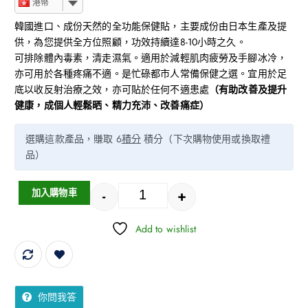
港幣
韓國進口、成份天然的全功能保健貼，主要成份由日本生產及提
供，為您提供全方位照顧，功效持續達8-10小時之久。
可排除體內毒素，清走濕氣。適用於減輕肌肉疲勞及手腳冰冷，
亦可用於各種疼痛不適。是忙碌都市人常備保健之選。宜用於足
底以收反射治療之效，亦可貼於任何不適患處
（有助改善及提升
健康，成個人輕鬆晒、精力充沛、改善痛症）
選購這款產品，賺取 6
積分
積分（下次購物使用或換取禮
品）
-
+
加入購物車
Add to wishlist
你問我答