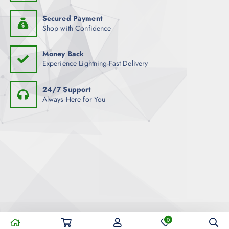
Secured Payment
Shop with Confidence
Money Back
Experience Lightning-Fast Delivery
24/7 Support
Always Here for You
Copyright © 2026 AMIGOSKINGDOM 老友王國健康購物平台 |
0
Powered by META POST DIGITAL MEDIA