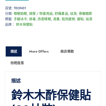
貨號:
TEON01
分類:
睡眠助眠
,
按摩 / 恢復用品
,
舒痛產品
,
袪濕
,
骨骼關節
標籤:
手腳冰冷
,
排毒
,
改善睡眠
,
濕重
,
肌肉疲勞
,
腳貼
,
袪濕
品牌：
鈴木保健貼
描述
More Offers
商店條款
你問我答
描述
鈴木木酢保健貼