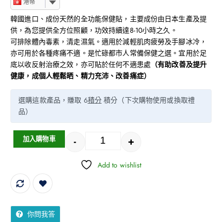
港幣
韓國進口、成份天然的全功能保健貼，主要成份由日本生產及提
供，為您提供全方位照顧，功效持續達8-10小時之久。
可排除體內毒素，清走濕氣。適用於減輕肌肉疲勞及手腳冰冷，
亦可用於各種疼痛不適。是忙碌都市人常備保健之選。宜用於足
底以收反射治療之效，亦可貼於任何不適患處
（有助改善及提升
健康，成個人輕鬆晒、精力充沛、改善痛症）
選購這款產品，賺取 6
積分
積分（下次購物使用或換取禮
品）
-
+
加入購物車
Add to wishlist
你問我答