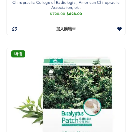
Chiropractic College of Radiologist, American Chiropractic
Association, etc.
$
720.00
$
628.00
加入購物車
特價