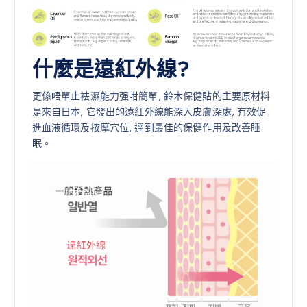
什麼是遠紅外線?
更係唔單止袪濕能力强咁簡單, 鈴木保健貼的主要原材料
是來自日本, 它發出的遠紅外線能深入皮膚深處, 有效促
進血液循環及按摩穴位, 達到最佳的保健作用及改善睡
眠。