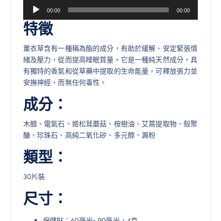
音
00:00
00:00
訊
特徵
播
放
薰衣草含有一種稱為酯的成分，有助於緩解、安定緊張情
器
緒及壓力，從而提高睡眠質量。它是一種純天然成分，具
有獨特的香氣和從草藥中提取的生命能量，可釋放張力並
安撫神經，而無任何毒性。
成分：
木醋、電氣石、姬松茸蘑菇、桉樹油、艾蒿提取物、殼聚
醣、珍珠石、高純二氧化矽、多元醇、澱粉
類型：
30片裝
尺寸：
保健貼：60毫米x 90毫米，4克